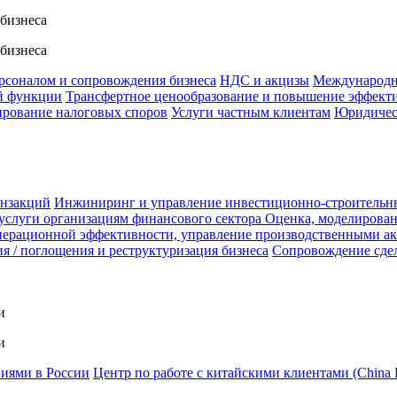
 бизнеса
 бизнеса
ерсоналом и сопровождения бизнеса
НДС и акцизы
Международн
й функции
Трансфертное ценообразование и повышение эффект
ирование налоговых споров
Услуги частным клиентам
Юридичес
анзакций
Инжиниринг и управление инвестиционно-строительн
услуги организациям финансового сектора
Оценка, моделирован
ерационной эффективности, управление производственными а
я / поглощения и реструктуризация бизнеса
Сопровождение сде
и
и
ниями в России
Центр по работе с китайскими клиентами (China 