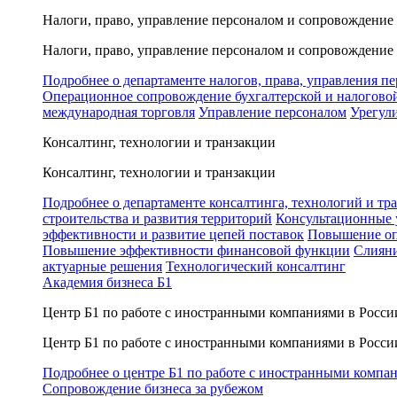
Налоги, право, управление персоналом и сопровождение
Налоги, право, управление персоналом и сопровождение
Подробнее о департаменте налогов, права, управления п
Операционное сопровождение бухгалтерской и налогово
международная торговля
Управление персоналом
Урегул
Консалтинг, технологии и транзакции
Консалтинг, технологии и транзакции
Подробнее о департаменте консалтинга, технологий и тр
строительства и развития территорий
Консультационные 
эффективности и развитие цепей поставок
Повышение оп
Повышение эффективности финансовой функции
Слияни
актуарные решения
Технологический консалтинг
Академия бизнеса Б1
Центр Б1 по работе с иностранными компаниями в Росси
Центр Б1 по работе с иностранными компаниями в Росси
Подробнее о центре Б1 по работе с иностранными компа
Сопровождение бизнеса за рубежом