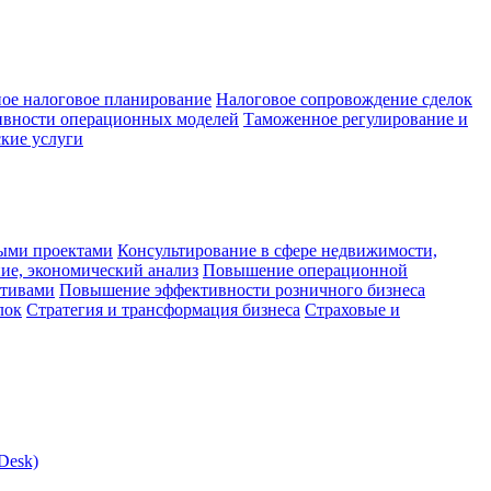
ое налоговое планирование
Налоговое сопровождение сделок
ивности операционных моделей
Таможенное регулирование и
кие услуги
ыми проектами
Консультирование в сфере недвижимости,
ие, экономический анализ
Повышение операционной
ктивами
Повышение эффективности розничного бизнеса
лок
Стратегия и трансформация бизнеса
Страховые и
Desk)