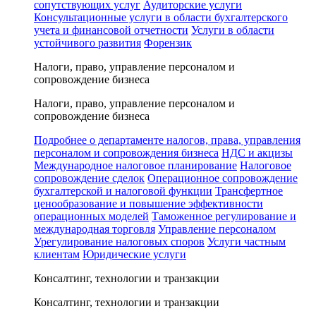
сопутствующих услуг
Аудиторские услуги
Консультационные услуги в области бухгалтерского
учета и финансовой отчетности
Услуги в области
устойчивого развития
Форензик
Налоги, право, управление персоналом и
сопровождение бизнеса
Налоги, право, управление персоналом и
сопровождение бизнеса
Подробнее о департаменте налогов, права, управления
персоналом и сопровождения бизнеса
НДС и акцизы
Международное налоговое планирование
Налоговое
сопровождение сделок
Операционное сопровождение
бухгалтерской и налоговой функции
Трансфертное
ценообразование и повышение эффективности
операционных моделей
Таможенное регулирование и
международная торговля
Управление персоналом
Урегулирование налоговых споров
Услуги частным
клиентам
Юридические услуги
Консалтинг, технологии и транзакции
Консалтинг, технологии и транзакции