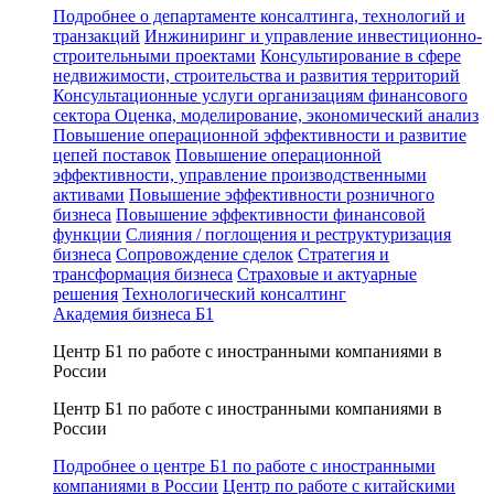
Подробнее о департаменте консалтинга, технологий и
транзакций
Инжиниринг и управление инвестиционно-
строительными проектами
Консультирование в сфере
недвижимости, строительства и развития территорий
Консультационные услуги организациям финансового
сектора
Оценка, моделирование, экономический анализ
Повышение операционной эффективности и развитие
цепей поставок
Повышение операционной
эффективности, управление производственными
активами
Повышение эффективности розничного
бизнеса
Повышение эффективности финансовой
функции
Слияния / поглощения и реструктуризация
бизнеса
Сопровождение сделок
Стратегия и
трансформация бизнеса
Страховые и актуарные
решения
Технологический консалтинг
Академия бизнеса Б1
Центр Б1 по работе с иностранными компаниями в
России
Центр Б1 по работе с иностранными компаниями в
России
Подробнее о центре Б1 по работе с иностранными
компаниями в России
Центр по работе с китайскими