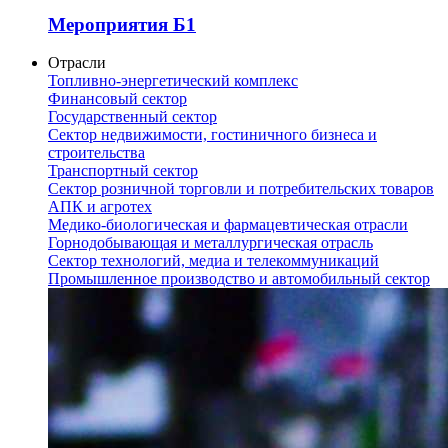
Мероприятия Б1
Отрасли
Топливно-энергетический комплекс
Финансовый сектор
Государственный сектор
Сектор недвижимости, гостиничного бизнеса и
строительства
Транспортный сектор
Сектор розничной торговли и потребительских товаров
АПК и агротех
Медико-биологическая и фармацевтическая отрасли
Горнодобывающая и металлургическая отрасль
Сектор технологий, медиа и телекоммуникаций
Промышленное производство и автомобильный сектор