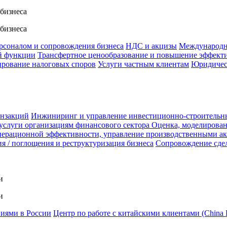
 бизнеса
 бизнеса
ерсоналом и сопровождения бизнеса
НДС и акцизы
Международн
й функции
Трансфертное ценообразование и повышение эффект
ирование налоговых споров
Услуги частным клиентам
Юридичес
анзакций
Инжиниринг и управление инвестиционно-строительн
услуги организациям финансового сектора
Оценка, моделирован
ерационной эффективности, управление производственными а
я / поглощения и реструктуризация бизнеса
Сопровождение сде
и
и
ниями в России
Центр по работе с китайскими клиентами (China 