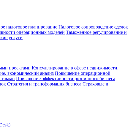
ое налоговое планирование
Налоговое сопровождение сделок
ивности операционных моделей
Таможенное регулирование и
кие услуги
ыми проектами
Консультирование в сфере недвижимости,
ие, экономический анализ
Повышение операционной
ктивами
Повышение эффективности розничного бизнеса
лок
Стратегия и трансформация бизнеса
Страховые и
Desk)