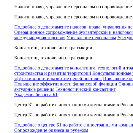
Налоги, право, управление персоналом и сопровождение
Налоги, право, управление персоналом и сопровождение
Подробнее о департаменте налогов, права, управления п
Операционное сопровождение бухгалтерской и налогово
международная торговля
Управление персоналом
Урегул
Консалтинг, технологии и транзакции
Консалтинг, технологии и транзакции
Подробнее о департаменте консалтинга, технологий и тр
строительства и развития территорий
Консультационные 
эффективности и развитие цепей поставок
Повышение оп
Повышение эффективности финансовой функции
Слияни
актуарные решения
Технологический консалтинг
Академия бизнеса Б1
Центр Б1 по работе с иностранными компаниями в Росси
Центр Б1 по работе с иностранными компаниями в Росси
Подробнее о центре Б1 по работе с иностранными компа
Сопровождение бизнеса за рубежом