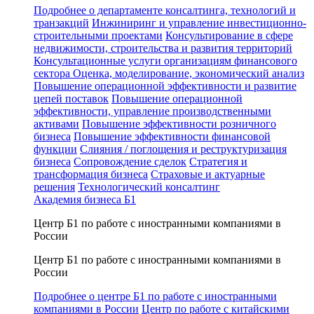
Подробнее о департаменте консалтинга, технологий и
транзакций
Инжиниринг и управление инвестиционно-
строительными проектами
Консультирование в сфере
недвижимости, строительства и развития территорий
Консультационные услуги организациям финансового
сектора
Оценка, моделирование, экономический анализ
Повышение операционной эффективности и развитие
цепей поставок
Повышение операционной
эффективности, управление производственными
активами
Повышение эффективности розничного
бизнеса
Повышение эффективности финансовой
функции
Слияния / поглощения и реструктуризация
бизнеса
Сопровождение сделок
Стратегия и
трансформация бизнеса
Страховые и актуарные
решения
Технологический консалтинг
Академия бизнеса Б1
Центр Б1 по работе с иностранными компаниями в
России
Центр Б1 по работе с иностранными компаниями в
России
Подробнее о центре Б1 по работе с иностранными
компаниями в России
Центр по работе с китайскими