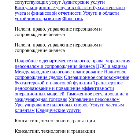
сопутствующих услуг
Аудиторские услуги
Консультационные услуги в области бухгалтерского
учета и финансовой отчетности
Услуги в области
устойчивого развития
Форензик
Налоги, право, управление персоналом и
сопровождение бизнеса
Налоги, право, управление персоналом и
сопровождение бизнеса
Подробнее о департаменте налогов, права, управления
персоналом и сопровождения бизнеса
НДС и акцизы
Международное налоговое планирование
Налоговое
сопровождение сделок
Операционное сопровождение
бухгалтерской и налоговой функции
Трансфертное
ценообразование и повышение эффективности
операционных моделей
Таможенное регулирование и
международная торговля
Управление персоналом
Урегулирование налоговых споров
Услуги частным
клиентам
Юридические услуги
Консалтинг, технологии и транзакции
Консалтинг, технологии и транзакции