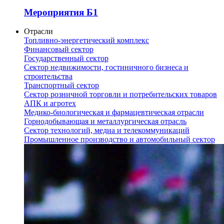
Мероприятия Б1
Отрасли
Топливно-энергетический комплекс
Финансовый сектор
Государственный сектор
Сектор недвижимости, гостиничного бизнеса и
строительства
Транспортный сектор
Сектор розничной торговли и потребительских товаров
АПК и агротех
Медико-биологическая и фармацевтическая отрасли
Горнодобывающая и металлургическая отрасль
Сектор технологий, медиа и телекоммуникаций
Промышленное производство и автомобильный сектор