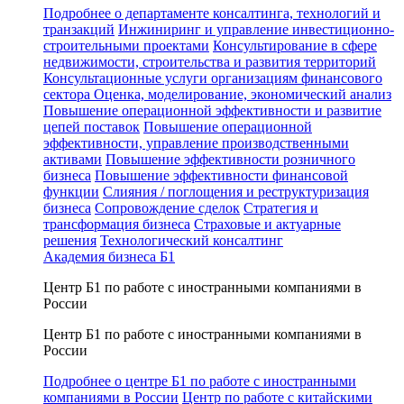
Подробнее о департаменте консалтинга, технологий и
транзакций
Инжиниринг и управление инвестиционно-
строительными проектами
Консультирование в сфере
недвижимости, строительства и развития территорий
Консультационные услуги организациям финансового
сектора
Оценка, моделирование, экономический анализ
Повышение операционной эффективности и развитие
цепей поставок
Повышение операционной
эффективности, управление производственными
активами
Повышение эффективности розничного
бизнеса
Повышение эффективности финансовой
функции
Слияния / поглощения и реструктуризация
бизнеса
Сопровождение сделок
Стратегия и
трансформация бизнеса
Страховые и актуарные
решения
Технологический консалтинг
Академия бизнеса Б1
Центр Б1 по работе с иностранными компаниями в
России
Центр Б1 по работе с иностранными компаниями в
России
Подробнее о центре Б1 по работе с иностранными
компаниями в России
Центр по работе с китайскими