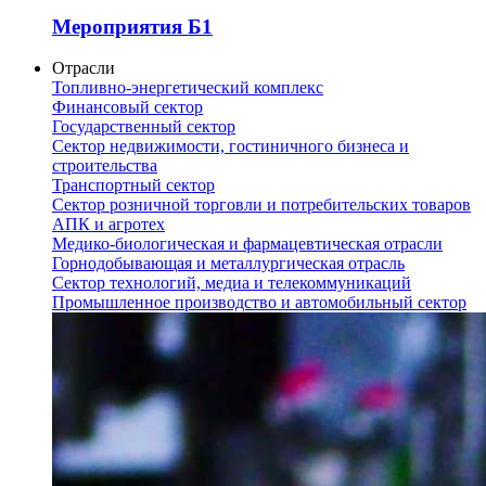
Мероприятия Б1
Отрасли
Топливно-энергетический комплекс
Финансовый сектор
Государственный сектор
Сектор недвижимости, гостиничного бизнеса и
строительства
Транспортный сектор
Сектор розничной торговли и потребительских товаров
АПК и агротех
Медико-биологическая и фармацевтическая отрасли
Горнодобывающая и металлургическая отрасль
Сектор технологий, медиа и телекоммуникаций
Промышленное производство и автомобильный сектор