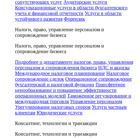
сопутствующих услуг
Аудиторские услуги
Консультационные услуги в области бухгалтерского
учета и финансовой отчетности
Услуги в области
устойчивого развития
Форензик
Налоги, право, управление персоналом и
сопровождение бизнеса
Налоги, право, управление персоналом и
сопровождение бизнеса
Подробнее о департаменте налогов, права, управления
персоналом и сопровождения бизнеса
НДС и акцизы
Международное налоговое планирование
Налоговое
сопровождение сделок
Операционное сопровождение
бухгалтерской и налоговой функции
Трансфертное
ценообразование и повышение эффективности
операционных моделей
Таможенное регулирование и
международная торговля
Управление персоналом
Урегулирование налоговых споров
Услуги частным
клиентам
Юридические услуги
Консалтинг, технологии и транзакции
Консалтинг, технологии и транзакции