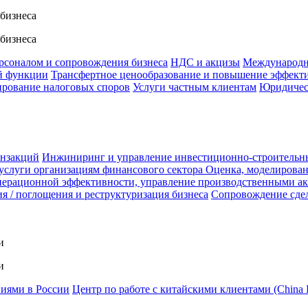
 бизнеса
 бизнеса
ерсоналом и сопровождения бизнеса
НДС и акцизы
Международн
й функции
Трансфертное ценообразование и повышение эффект
ирование налоговых споров
Услуги частным клиентам
Юридичес
анзакций
Инжиниринг и управление инвестиционно-строительн
услуги организациям финансового сектора
Оценка, моделирован
ерационной эффективности, управление производственными а
я / поглощения и реструктуризация бизнеса
Сопровождение сде
и
и
ниями в России
Центр по работе с китайскими клиентами (China 