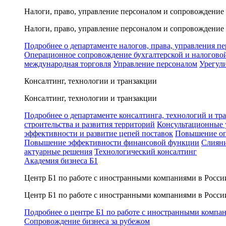
Налоги, право, управление персоналом и сопровождение
Налоги, право, управление персоналом и сопровождение
Подробнее о департаменте налогов, права, управления п
Операционное сопровождение бухгалтерской и налогово
международная торговля
Управление персоналом
Урегул
Консалтинг, технологии и транзакции
Консалтинг, технологии и транзакции
Подробнее о департаменте консалтинга, технологий и тр
строительства и развития территорий
Консультационные 
эффективности и развитие цепей поставок
Повышение оп
Повышение эффективности финансовой функции
Слияни
актуарные решения
Технологический консалтинг
Академия бизнеса Б1
Центр Б1 по работе с иностранными компаниями в Росси
Центр Б1 по работе с иностранными компаниями в Росси
Подробнее о центре Б1 по работе с иностранными компа
Сопровождение бизнеса за рубежом