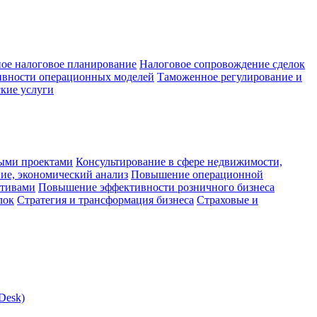
ое налоговое планирование
Налоговое сопровождение сделок
ивности операционных моделей
Таможенное регулирование и
кие услуги
ыми проектами
Консультирование в сфере недвижимости,
ие, экономический анализ
Повышение операционной
ктивами
Повышение эффективности розничного бизнеса
лок
Стратегия и трансформация бизнеса
Страховые и
Desk)