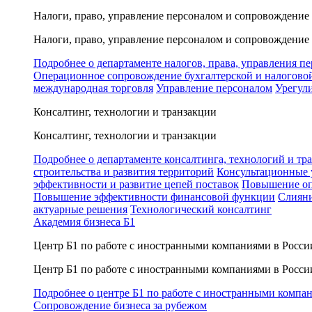
Налоги, право, управление персоналом и сопровождение
Налоги, право, управление персоналом и сопровождение
Подробнее о департаменте налогов, права, управления п
Операционное сопровождение бухгалтерской и налогово
международная торговля
Управление персоналом
Урегул
Консалтинг, технологии и транзакции
Консалтинг, технологии и транзакции
Подробнее о департаменте консалтинга, технологий и тр
строительства и развития территорий
Консультационные 
эффективности и развитие цепей поставок
Повышение оп
Повышение эффективности финансовой функции
Слияни
актуарные решения
Технологический консалтинг
Академия бизнеса Б1
Центр Б1 по работе с иностранными компаниями в Росси
Центр Б1 по работе с иностранными компаниями в Росси
Подробнее о центре Б1 по работе с иностранными компа
Сопровождение бизнеса за рубежом