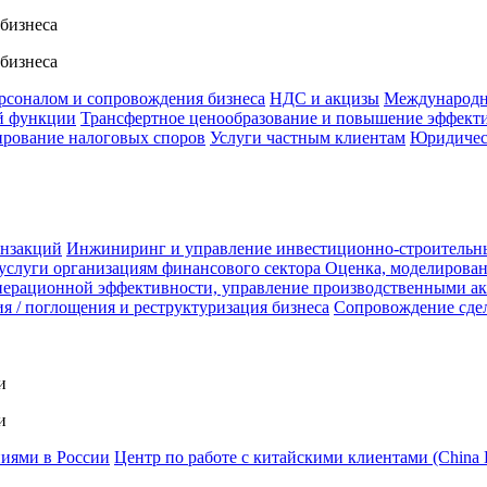
 бизнеса
 бизнеса
ерсоналом и сопровождения бизнеса
НДС и акцизы
Международн
й функции
Трансфертное ценообразование и повышение эффект
ирование налоговых споров
Услуги частным клиентам
Юридичес
анзакций
Инжиниринг и управление инвестиционно-строительн
услуги организациям финансового сектора
Оценка, моделирован
ерационной эффективности, управление производственными а
я / поглощения и реструктуризация бизнеса
Сопровождение сде
и
и
ниями в России
Центр по работе с китайскими клиентами (China 