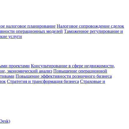
ое налоговое планирование
Налоговое сопровождение сделок
ивности операционных моделей
Таможенное регулирование и
кие услуги
ыми проектами
Консультирование в сфере недвижимости,
ие, экономический анализ
Повышение операционной
ктивами
Повышение эффективности розничного бизнеса
лок
Стратегия и трансформация бизнеса
Страховые и
Desk)