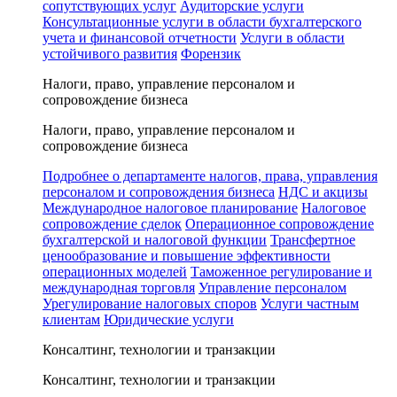
сопутствующих услуг
Аудиторские услуги
Консультационные услуги в области бухгалтерского
учета и финансовой отчетности
Услуги в области
устойчивого развития
Форензик
Налоги, право, управление персоналом и
сопровождение бизнеса
Налоги, право, управление персоналом и
сопровождение бизнеса
Подробнее о департаменте налогов, права, управления
персоналом и сопровождения бизнеса
НДС и акцизы
Международное налоговое планирование
Налоговое
сопровождение сделок
Операционное сопровождение
бухгалтерской и налоговой функции
Трансфертное
ценообразование и повышение эффективности
операционных моделей
Таможенное регулирование и
международная торговля
Управление персоналом
Урегулирование налоговых споров
Услуги частным
клиентам
Юридические услуги
Консалтинг, технологии и транзакции
Консалтинг, технологии и транзакции