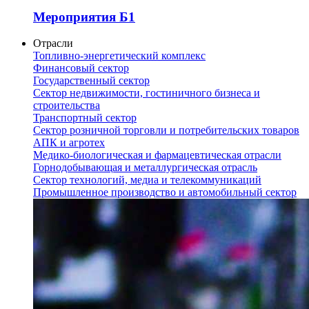
Мероприятия Б1
Отрасли
Топливно-энергетический комплекс
Финансовый сектор
Государственный сектор
Сектор недвижимости, гостиничного бизнеса и
строительства
Транспортный сектор
Сектор розничной торговли и потребительских товаров
АПК и агротех
Медико-биологическая и фармацевтическая отрасли
Горнодобывающая и металлургическая отрасль
Сектор технологий, медиа и телекоммуникаций
Промышленное производство и автомобильный сектор