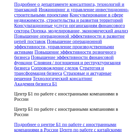
Подробнее о департаменте консалтинга, технологий и
транзакций
Инжиниринг и управление инвестиционно-
строительными проектами
Консультирование в сфере
недвижимости, строительства и развития территорий
Консультационные услуги организациям финансового
сектора
Оценка, моделирование, экономический анализ
Повышение операционной эффективности и развитие
цепей поставок
Повышение операционной
эффективности, управление производственными
активами
Повышение эффективности розничного
бизнеса
Повышение эффективности финансовой
функции
Слияния / поглощения и реструктуризация
бизнеса
Сопровождение сделок
Стратегия и
трансформация бизнеса
Страховые и актуарные
решения
Технологический консалтинг
Академия бизнеса Б1
Центр Б1 по работе с иностранными компаниями в
России
Центр Б1 по работе с иностранными компаниями в
России
Подробнее о центре Б1 по работе с иностранными
компаниями в России
Центр по работе с китайскими