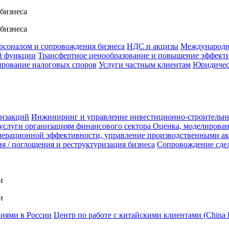
 бизнеса
 бизнеса
ерсоналом и сопровождения бизнеса
НДС и акцизы
Международн
й функции
Трансфертное ценообразование и повышение эффект
ирование налоговых споров
Услуги частным клиентам
Юридичес
анзакций
Инжиниринг и управление инвестиционно-строительн
услуги организациям финансового сектора
Оценка, моделирован
ерационной эффективности, управление производственными а
я / поглощения и реструктуризация бизнеса
Сопровождение сде
и
и
ниями в России
Центр по работе с китайскими клиентами (China 