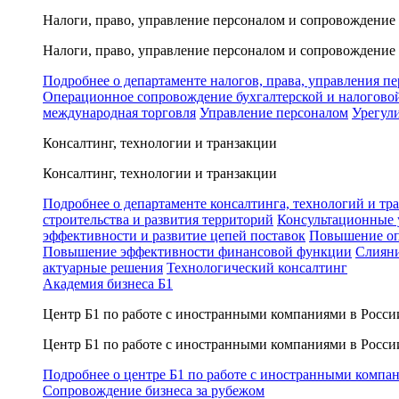
Налоги, право, управление персоналом и сопровождение
Налоги, право, управление персоналом и сопровождение
Подробнее о департаменте налогов, права, управления п
Операционное сопровождение бухгалтерской и налогово
международная торговля
Управление персоналом
Урегул
Консалтинг, технологии и транзакции
Консалтинг, технологии и транзакции
Подробнее о департаменте консалтинга, технологий и тр
строительства и развития территорий
Консультационные 
эффективности и развитие цепей поставок
Повышение оп
Повышение эффективности финансовой функции
Слияни
актуарные решения
Технологический консалтинг
Академия бизнеса Б1
Центр Б1 по работе с иностранными компаниями в Росси
Центр Б1 по работе с иностранными компаниями в Росси
Подробнее о центре Б1 по работе с иностранными компа
Сопровождение бизнеса за рубежом