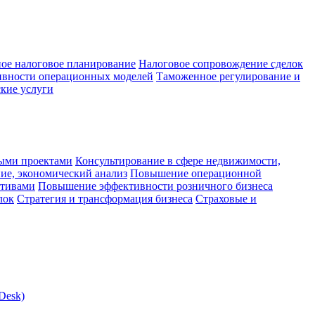
ое налоговое планирование
Налоговое сопровождение сделок
ивности операционных моделей
Таможенное регулирование и
кие услуги
ыми проектами
Консультирование в сфере недвижимости,
ие, экономический анализ
Повышение операционной
ктивами
Повышение эффективности розничного бизнеса
лок
Стратегия и трансформация бизнеса
Страховые и
Desk)