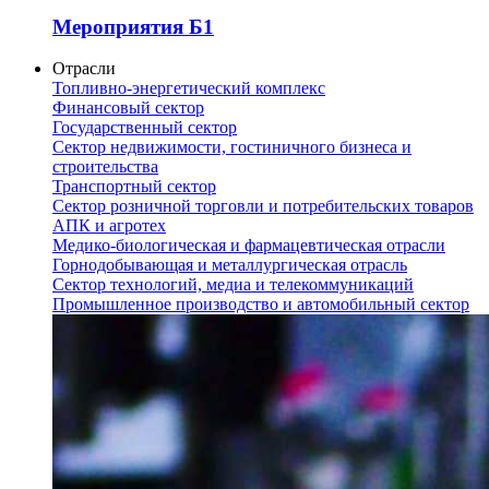
Мероприятия Б1
Отрасли
Топливно-энергетический комплекс
Финансовый сектор
Государственный сектор
Сектор недвижимости, гостиничного бизнеса и
строительства
Транспортный сектор
Сектор розничной торговли и потребительских товаров
АПК и агротех
Медико-биологическая и фармацевтическая отрасли
Горнодобывающая и металлургическая отрасль
Сектор технологий, медиа и телекоммуникаций
Промышленное производство и автомобильный сектор