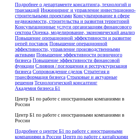
Подробнее о департаменте консалтинга, технологий и
транзакций
Инжиниринг и управление инвестиционно-
строительными проектами
Консультирование в сфере
недвижимости, строительства и развития территорий
Консультационные услуги организациям финансового
сектора
Оценка, моделирование, экономический анализ
Повышение операционной эффективности и развитие
цепей поставок
Повышение операционной
эффективности, управление производственными
активами
Повышение эффективности розничного
бизнеса
Повышение эффективности финансовой
функции
Слияния / поглощения и реструктуризация
бизнеса
Сопровождение сделок
Стратегия и
трансформация бизнеса
Страховые и актуарные
решения
Технологический консалтинг
Академия бизнеса Б1
Центр Б1 по работе с иностранными компаниями в
России
Центр Б1 по работе с иностранными компаниями в
России
Подробнее о центре Б1 по работе с иностранными
компаниями в России
Центр по работе с китайскими