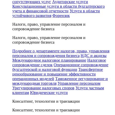
сопутствующих услуг
Аудиторские услуги
Консультационные услуги в области бухгалтерского
учета и финансовой отчетности
Услуги в области
устойчивого развития
Форензик
Налоги, право, управление персоналом и
сопровождение бизнеса
Налоги, право, управление персоналом и
сопровождение бизнеса
Подробнее о департаменте налогов, права, управления
персоналом и сопровождения бизнеса
НДС и акцизы
Международное налоговое планирование
Налоговое
сопровождение сделок
Операционное сопровождение
бухгалтерской и налоговой функции
Трансфертное
ценообразование и повышение эффективности
операционных моделей
Таможенное регулирование и
международная торговля
Управление персоналом
Урегулирование налоговых споров
Услуги частным
клиентам
Юридические услуги
Консалтинг, технологии и транзакции
Консалтинг, технологии и транзакции