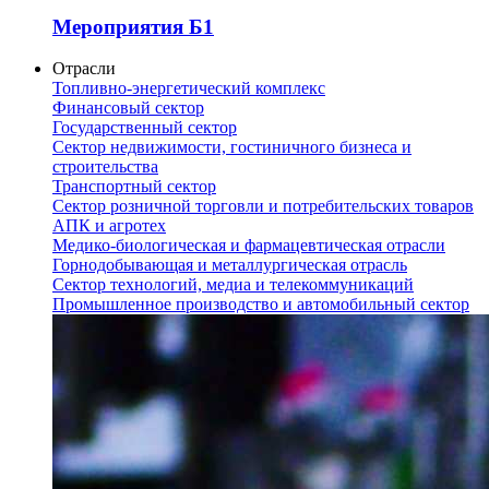
Мероприятия Б1
Отрасли
Топливно-энергетический комплекс
Финансовый сектор
Государственный сектор
Сектор недвижимости, гостиничного бизнеса и
строительства
Транспортный сектор
Сектор розничной торговли и потребительских товаров
АПК и агротех
Медико-биологическая и фармацевтическая отрасли
Горнодобывающая и металлургическая отрасль
Сектор технологий, медиа и телекоммуникаций
Промышленное производство и автомобильный сектор