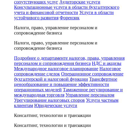
сопутствующих услуг
Аудиторские услуги
Консультационные услуги в области бухгалтерского
учета и финансовой отчетности
Услуги в области
устойчивого развития
Форензик
Налоги, право, управление персоналом и
сопровождение бизнеса
Налоги, право, управление персоналом и
сопровождение бизнеса
Подробнее о департаменте налогов, права, управления
персоналом и сопровождения бизнеса
НДС и акцизы
Международное налоговое планирование
Налоговое
сопровождение сделок
Операционное сопровождение
бухгалтерской и налоговой функции
Трансфертное
ценообразование и повышение эффективности
операционных моделей
Таможенное регулирование и
международная торговля
Управление персоналом
Урегулирование налоговых споров
Услуги частным
клиентам
Юридические услуги
Консалтинг, технологии и транзакции
Консалтинг, технологии и транзакции