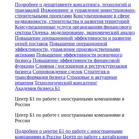
Подробнее о департаменте консалтинга, технологий и
транзакций
Инжиниринг и управление инвестиционно-
строительными проектами
Консультирование в сфере
недвижимости, строительства и развития территорий
Консультационные услуги организациям финансового
сектора
Оценка, моделирование, экономический анализ
Повышение операционной эффективности и развитие
цепей поставок
Повышение операционной
эффективности, управление производственными
активами
Повышение эффективности розничного
бизнеса
Повышение эффективности финансовой
функции
Слияния / поглощения и реструктуризация
бизнеса
Сопровождение сделок
Стратегия и
трансформация бизнеса
Страховые и актуарные
решения
Технологический консалтинг
Академия бизнеса Б1
Центр Б1 по работе с иностранными компаниями в
России
Центр Б1 по работе с иностранными компаниями в
России
Подробнее о центре Б1 по работе с иностранными
компаниями в России
Центр по работе с китайскими