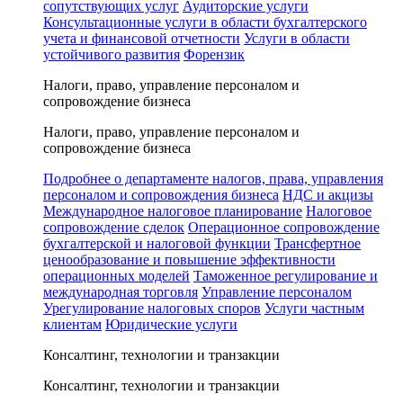
сопутствующих услуг
Аудиторские услуги
Консультационные услуги в области бухгалтерского
учета и финансовой отчетности
Услуги в области
устойчивого развития
Форензик
Налоги, право, управление персоналом и
сопровождение бизнеса
Налоги, право, управление персоналом и
сопровождение бизнеса
Подробнее о департаменте налогов, права, управления
персоналом и сопровождения бизнеса
НДС и акцизы
Международное налоговое планирование
Налоговое
сопровождение сделок
Операционное сопровождение
бухгалтерской и налоговой функции
Трансфертное
ценообразование и повышение эффективности
операционных моделей
Таможенное регулирование и
международная торговля
Управление персоналом
Урегулирование налоговых споров
Услуги частным
клиентам
Юридические услуги
Консалтинг, технологии и транзакции
Консалтинг, технологии и транзакции