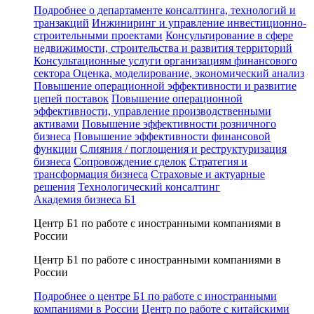
Подробнее о департаменте консалтинга, технологий и
транзакций
Инжиниринг и управление инвестиционно-
строительными проектами
Консультирование в сфере
недвижимости, строительства и развития территорий
Консультационные услуги организациям финансового
сектора
Оценка, моделирование, экономический анализ
Повышение операционной эффективности и развитие
цепей поставок
Повышение операционной
эффективности, управление производственными
активами
Повышение эффективности розничного
бизнеса
Повышение эффективности финансовой
функции
Слияния / поглощения и реструктуризация
бизнеса
Сопровождение сделок
Стратегия и
трансформация бизнеса
Страховые и актуарные
решения
Технологический консалтинг
Академия бизнеса Б1
Центр Б1 по работе с иностранными компаниями в
России
Центр Б1 по работе с иностранными компаниями в
России
Подробнее о центре Б1 по работе с иностранными
компаниями в России
Центр по работе с китайскими