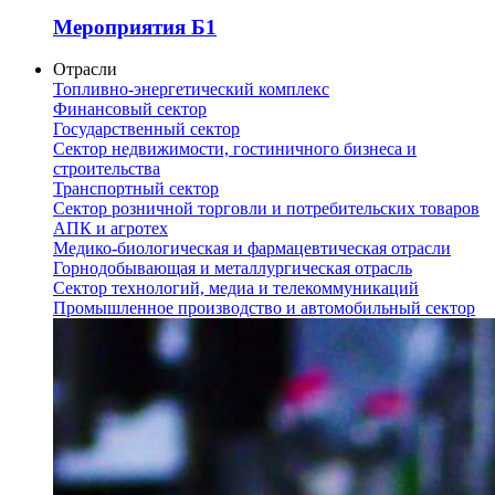
Мероприятия Б1
Отрасли
Топливно-энергетический комплекс
Финансовый сектор
Государственный сектор
Сектор недвижимости, гостиничного бизнеса и
строительства
Транспортный сектор
Сектор розничной торговли и потребительских товаров
АПК и агротех
Медико-биологическая и фармацевтическая отрасли
Горнодобывающая и металлургическая отрасль
Сектор технологий, медиа и телекоммуникаций
Промышленное производство и автомобильный сектор