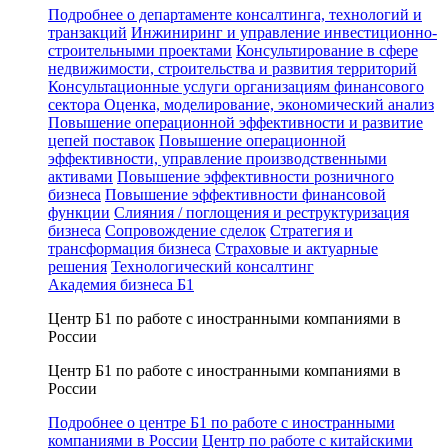
Подробнее о департаменте консалтинга, технологий и
транзакций
Инжиниринг и управление инвестиционно-
строительными проектами
Консультирование в сфере
недвижимости, строительства и развития территорий
Консультационные услуги организациям финансового
сектора
Оценка, моделирование, экономический анализ
Повышение операционной эффективности и развитие
цепей поставок
Повышение операционной
эффективности, управление производственными
активами
Повышение эффективности розничного
бизнеса
Повышение эффективности финансовой
функции
Слияния / поглощения и реструктуризация
бизнеса
Сопровождение сделок
Стратегия и
трансформация бизнеса
Страховые и актуарные
решения
Технологический консалтинг
Академия бизнеса Б1
Центр Б1 по работе с иностранными компаниями в
России
Центр Б1 по работе с иностранными компаниями в
России
Подробнее о центре Б1 по работе с иностранными
компаниями в России
Центр по работе с китайскими