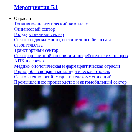
Мероприятия Б1
Отрасли
Топливно-энергетический комплекс
Финансовый сектор
Государственный сектор
Сектор недвижимости, гостиничного бизнеса и
строительства
Транспортный сектор
Сектор розничной торговли и потребительских товаров
АПК и агротех
Медико-биологическая и фармацевтическая отрасли
Горнодобывающая и металлургическая отрасль
Сектор технологий, медиа и телекоммуникаций
Промышленное производство и автомобильный сектор