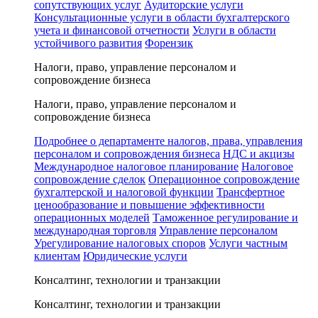
сопутствующих услуг
Аудиторские услуги
Консультационные услуги в области бухгалтерского
учета и финансовой отчетности
Услуги в области
устойчивого развития
Форензик
Налоги, право, управление персоналом и
сопровождение бизнеса
Налоги, право, управление персоналом и
сопровождение бизнеса
Подробнее о департаменте налогов, права, управления
персоналом и сопровождения бизнеса
НДС и акцизы
Международное налоговое планирование
Налоговое
сопровождение сделок
Операционное сопровождение
бухгалтерской и налоговой функции
Трансфертное
ценообразование и повышение эффективности
операционных моделей
Таможенное регулирование и
международная торговля
Управление персоналом
Урегулирование налоговых споров
Услуги частным
клиентам
Юридические услуги
Консалтинг, технологии и транзакции
Консалтинг, технологии и транзакции