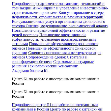
Подробнее о департаменте консалтинга, технологий и
транзакций
Инжиниринг и управление инвестиционно-
строительными проектами
Консультирование в сфере
недвижимости, строительства и развития территорий
Консультационные услуги организациям финансового
сектора
Оценка, моделирование, экономический анализ
Повышение операционной эффективности и развитие
цепей поставок
Повышение операционной
эффективности, управление производственными
активами
Повышение эффективности розничного
бизнеса
Повышение эффективности финансовой
функции
Слияния / поглощения и реструктуризация
бизнеса
Сопровождение сделок
Стратегия и
трансформация бизнеса
Страховые и актуарные
решения
Технологический консалтинг
Академия бизнеса Б1
Центр Б1 по работе с иностранными компаниями в
России
Центр Б1 по работе с иностранными компаниями в
России
Подробнее о центре Б1 по работе с иностранными
компаниями в России
Центр по работе с китайскими