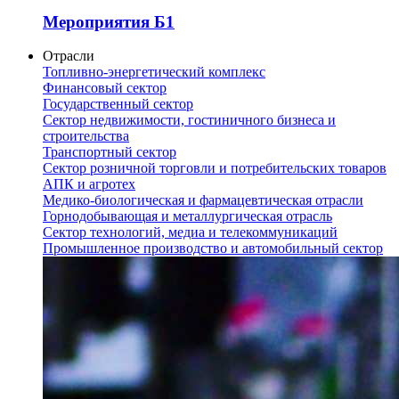
Мероприятия Б1
Отрасли
Топливно-энергетический комплекс
Финансовый сектор
Государственный сектор
Сектор недвижимости, гостиничного бизнеса и
строительства
Транспортный сектор
Сектор розничной торговли и потребительских товаров
АПК и агротех
Медико-биологическая и фармацевтическая отрасли
Горнодобывающая и металлургическая отрасль
Сектор технологий, медиа и телекоммуникаций
Промышленное производство и автомобильный сектор