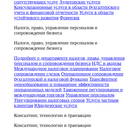
сопутствующих услуг
Аудиторские услуги
Консультационные услуги в области бухгалтерского
учета и финансовой отчетности
Услуги в области
устойчивого развития
Форензик
Налоги, право, управление персоналом и
сопровождение бизнеса
Налоги, право, управление персоналом и
сопровождение бизнеса
Подробнее о департаменте налогов, права, управления
персоналом и сопровождения бизнеса
НДС и акцизы
Международное налоговое планирование
Налоговое
сопровождение сделок
Операционное сопровождение
бухгалтерской и налоговой функции
Трансфертное
ценообразование и повышение эффективности
операционных моделей
Таможенное регулирование и
международная торговля
Управление персоналом
Урегулирование налоговых споров
Услуги частным
клиентам
Юридические услуги
Консалтинг, технологии и транзакции
Консалтинг, технологии и транзакции