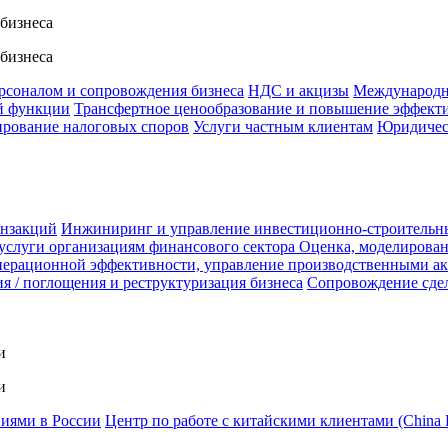
 бизнеса
 бизнеса
ерсоналом и сопровождения бизнеса
НДС и акцизы
Международн
й функции
Трансфертное ценообразование и повышение эффект
ирование налоговых споров
Услуги частным клиентам
Юридичес
анзакций
Инжиниринг и управление инвестиционно-строительн
услуги организациям финансового сектора
Оценка, моделирован
ерационной эффективности, управление производственными а
я / поглощения и реструктуризация бизнеса
Сопровождение сде
и
и
ниями в России
Центр по работе с китайскими клиентами (China 