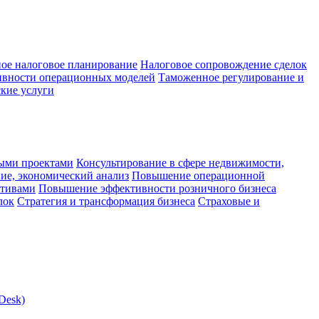
ое налоговое планирование
Налоговое сопровождение сделок
ивности операционных моделей
Таможенное регулирование и
кие услуги
ыми проектами
Консультирование в сфере недвижимости,
ие, экономический анализ
Повышение операционной
ктивами
Повышение эффективности розничного бизнеса
лок
Стратегия и трансформация бизнеса
Страховые и
Desk)