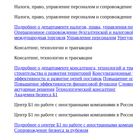
Налоги, право, управление персоналом и сопровождение
Налоги, право, управление персоналом и сопровождение
Подробнее о департаменте налогов, права, управления п
Операционное сопровождение бухгалтерской и налогово
международная торговля
Управление персоналом
Урегул
Консалтинг, технологии и транзакции
Консалтинг, технологии и транзакции
Подробнее о департаменте консалтинга, технологий и тр
строительства и развития территорий
Консультационные 
эффективности и развитие цепей поставок
Повышение оп
Повышение эффективности финансовой функции
Слияни
актуарные решения
Технологический консалтинг
Академия бизнеса Б1
Центр Б1 по работе с иностранными компаниями в Росси
Центр Б1 по работе с иностранными компаниями в Росси
Подробнее о центре Б1 по работе с иностранными компа
Сопровождение бизнеса за рубежом