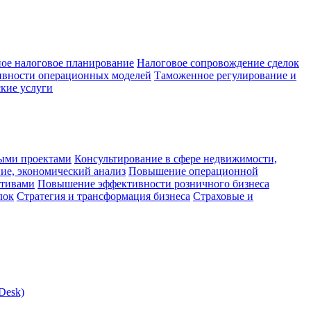
ое налоговое планирование
Налоговое сопровождение сделок
ивности операционных моделей
Таможенное регулирование и
кие услуги
ыми проектами
Консультирование в сфере недвижимости,
ие, экономический анализ
Повышение операционной
ктивами
Повышение эффективности розничного бизнеса
лок
Стратегия и трансформация бизнеса
Страховые и
Desk)