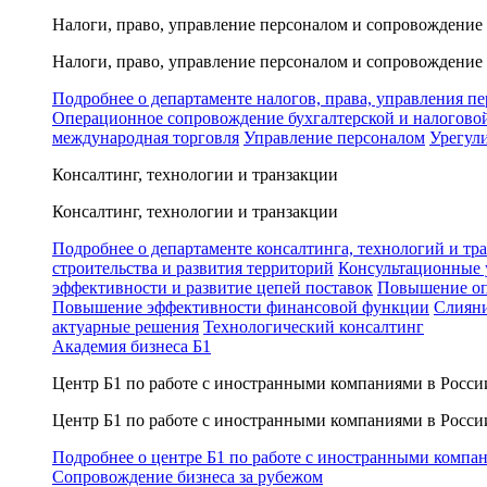
Налоги, право, управление персоналом и сопровождение
Налоги, право, управление персоналом и сопровождение
Подробнее о департаменте налогов, права, управления п
Операционное сопровождение бухгалтерской и налогово
международная торговля
Управление персоналом
Урегул
Консалтинг, технологии и транзакции
Консалтинг, технологии и транзакции
Подробнее о департаменте консалтинга, технологий и тр
строительства и развития территорий
Консультационные 
эффективности и развитие цепей поставок
Повышение оп
Повышение эффективности финансовой функции
Слияни
актуарные решения
Технологический консалтинг
Академия бизнеса Б1
Центр Б1 по работе с иностранными компаниями в Росси
Центр Б1 по работе с иностранными компаниями в Росси
Подробнее о центре Б1 по работе с иностранными компа
Сопровождение бизнеса за рубежом