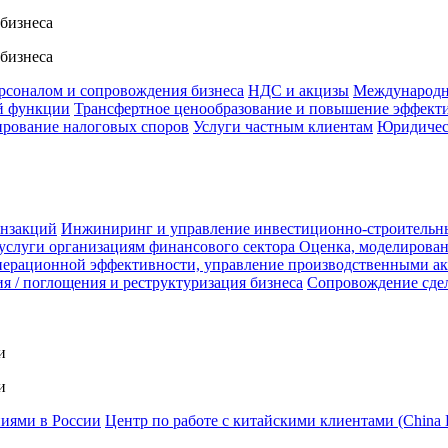
 бизнеса
 бизнеса
ерсоналом и сопровождения бизнеса
НДС и акцизы
Международн
й функции
Трансфертное ценообразование и повышение эффект
ирование налоговых споров
Услуги частным клиентам
Юридичес
анзакций
Инжиниринг и управление инвестиционно-строительн
услуги организациям финансового сектора
Оценка, моделирован
ерационной эффективности, управление производственными а
я / поглощения и реструктуризация бизнеса
Сопровождение сде
и
и
ниями в России
Центр по работе с китайскими клиентами (China 