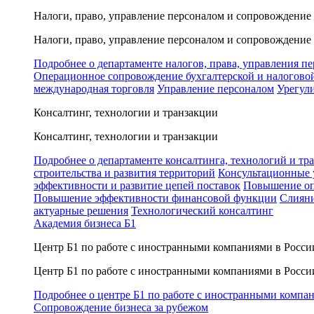
Налоги, право, управление персоналом и сопровождение
Налоги, право, управление персоналом и сопровождение
Подробнее о департаменте налогов, права, управления п
Операционное сопровождение бухгалтерской и налогово
международная торговля
Управление персоналом
Урегул
Консалтинг, технологии и транзакции
Консалтинг, технологии и транзакции
Подробнее о департаменте консалтинга, технологий и тр
строительства и развития территорий
Консультационные 
эффективности и развитие цепей поставок
Повышение оп
Повышение эффективности финансовой функции
Слияни
актуарные решения
Технологический консалтинг
Академия бизнеса Б1
Центр Б1 по работе с иностранными компаниями в Росси
Центр Б1 по работе с иностранными компаниями в Росси
Подробнее о центре Б1 по работе с иностранными компа
Сопровождение бизнеса за рубежом