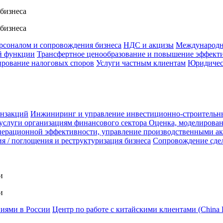
 бизнеса
 бизнеса
ерсоналом и сопровождения бизнеса
НДС и акцизы
Международн
й функции
Трансфертное ценообразование и повышение эффект
ирование налоговых споров
Услуги частным клиентам
Юридичес
анзакций
Инжиниринг и управление инвестиционно-строительн
услуги организациям финансового сектора
Оценка, моделирован
ерационной эффективности, управление производственными а
я / поглощения и реструктуризация бизнеса
Сопровождение сде
и
и
ниями в России
Центр по работе с китайскими клиентами (China 