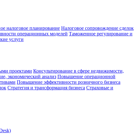
ое налоговое планирование
Налоговое сопровождение сделок
ивности операционных моделей
Таможенное регулирование и
кие услуги
ыми проектами
Консультирование в сфере недвижимости,
ие, экономический анализ
Повышение операционной
ктивами
Повышение эффективности розничного бизнеса
лок
Стратегия и трансформация бизнеса
Страховые и
Desk)