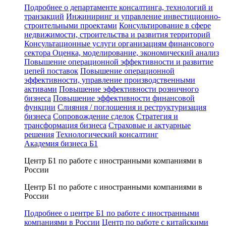
Подробнее о департаменте консалтинга, технологий и
транзакций
Инжиниринг и управление инвестиционно-
строительными проектами
Консультирование в сфере
недвижимости, строительства и развития территорий
Консультационные услуги организациям финансового
сектора
Оценка, моделирование, экономический анализ
Повышение операционной эффективности и развитие
цепей поставок
Повышение операционной
эффективности, управление производственными
активами
Повышение эффективности розничного
бизнеса
Повышение эффективности финансовой
функции
Слияния / поглощения и реструктуризация
бизнеса
Сопровождение сделок
Стратегия и
трансформация бизнеса
Страховые и актуарные
решения
Технологический консалтинг
Академия бизнеса Б1
Центр Б1 по работе с иностранными компаниями в
России
Центр Б1 по работе с иностранными компаниями в
России
Подробнее о центре Б1 по работе с иностранными
компаниями в России
Центр по работе с китайскими