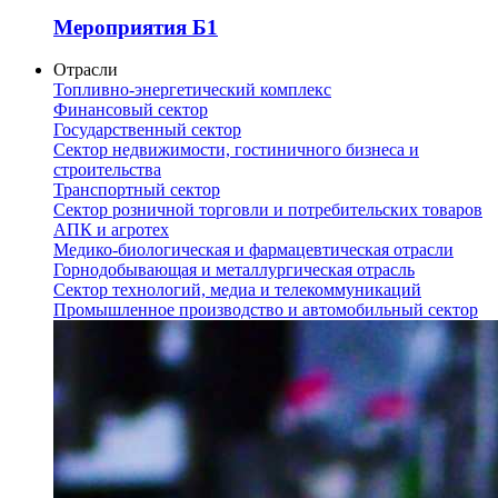
Мероприятия Б1
Отрасли
Топливно-энергетический комплекс
Финансовый сектор
Государственный сектор
Сектор недвижимости, гостиничного бизнеса и
строительства
Транспортный сектор
Сектор розничной торговли и потребительских товаров
АПК и агротех
Медико-биологическая и фармацевтическая отрасли
Горнодобывающая и металлургическая отрасль
Сектор технологий, медиа и телекоммуникаций
Промышленное производство и автомобильный сектор