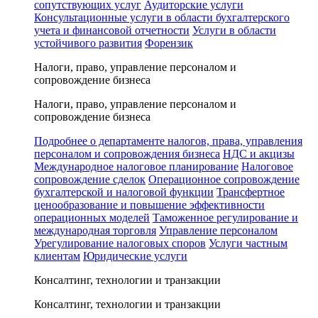
сопутствующих услуг
Аудиторские услуги
Консультационные услуги в области бухгалтерского
учета и финансовой отчетности
Услуги в области
устойчивого развития
Форензик
Налоги, право, управление персоналом и
сопровождение бизнеса
Налоги, право, управление персоналом и
сопровождение бизнеса
Подробнее о департаменте налогов, права, управления
персоналом и сопровождения бизнеса
НДС и акцизы
Международное налоговое планирование
Налоговое
сопровождение сделок
Операционное сопровождение
бухгалтерской и налоговой функции
Трансфертное
ценообразование и повышение эффективности
операционных моделей
Таможенное регулирование и
международная торговля
Управление персоналом
Урегулирование налоговых споров
Услуги частным
клиентам
Юридические услуги
Консалтинг, технологии и транзакции
Консалтинг, технологии и транзакции