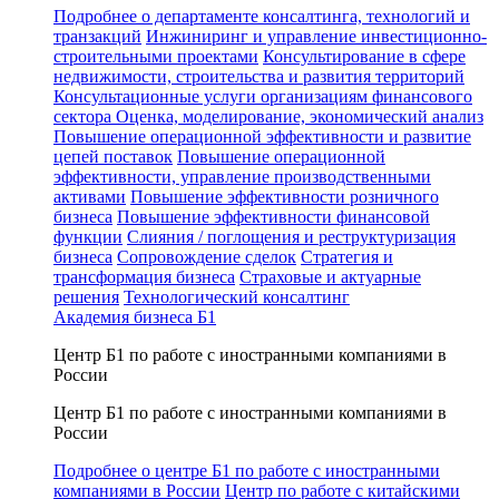
Подробнее о департаменте консалтинга, технологий и
транзакций
Инжиниринг и управление инвестиционно-
строительными проектами
Консультирование в сфере
недвижимости, строительства и развития территорий
Консультационные услуги организациям финансового
сектора
Оценка, моделирование, экономический анализ
Повышение операционной эффективности и развитие
цепей поставок
Повышение операционной
эффективности, управление производственными
активами
Повышение эффективности розничного
бизнеса
Повышение эффективности финансовой
функции
Слияния / поглощения и реструктуризация
бизнеса
Сопровождение сделок
Стратегия и
трансформация бизнеса
Страховые и актуарные
решения
Технологический консалтинг
Академия бизнеса Б1
Центр Б1 по работе с иностранными компаниями в
России
Центр Б1 по работе с иностранными компаниями в
России
Подробнее о центре Б1 по работе с иностранными
компаниями в России
Центр по работе с китайскими