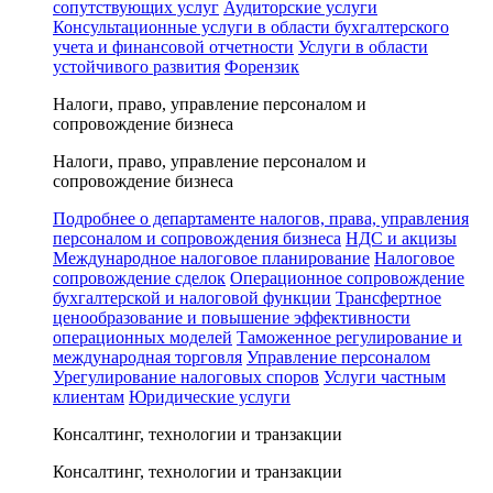
сопутствующих услуг
Аудиторские услуги
Консультационные услуги в области бухгалтерского
учета и финансовой отчетности
Услуги в области
устойчивого развития
Форензик
Налоги, право, управление персоналом и
сопровождение бизнеса
Налоги, право, управление персоналом и
сопровождение бизнеса
Подробнее о департаменте налогов, права, управления
персоналом и сопровождения бизнеса
НДС и акцизы
Международное налоговое планирование
Налоговое
сопровождение сделок
Операционное сопровождение
бухгалтерской и налоговой функции
Трансфертное
ценообразование и повышение эффективности
операционных моделей
Таможенное регулирование и
международная торговля
Управление персоналом
Урегулирование налоговых споров
Услуги частным
клиентам
Юридические услуги
Консалтинг, технологии и транзакции
Консалтинг, технологии и транзакции