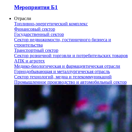
Мероприятия Б1
Отрасли
Топливно-энергетический комплекс
Финансовый сектор
Государственный сектор
Сектор недвижимости, гостиничного бизнеса и
строительства
Транспортный сектор
Сектор розничной торговли и потребительских товаров
АПК и агротех
Медико-биологическая и фармацевтическая отрасли
Горнодобывающая и металлургическая отрасль
Сектор технологий, медиа и телекоммуникаций
Промышленное производство и автомобильный сектор