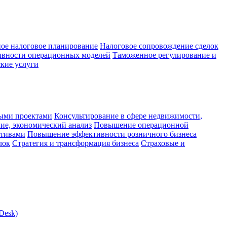
ое налоговое планирование
Налоговое сопровождение сделок
ивности операционных моделей
Таможенное регулирование и
кие услуги
ыми проектами
Консультирование в сфере недвижимости,
ие, экономический анализ
Повышение операционной
ктивами
Повышение эффективности розничного бизнеса
лок
Стратегия и трансформация бизнеса
Страховые и
Desk)