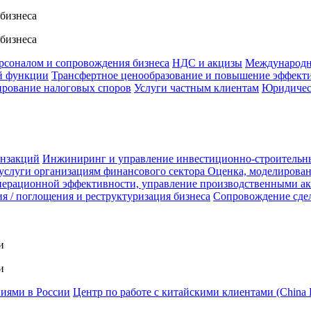
 бизнеса
 бизнеса
ерсоналом и сопровождения бизнеса
НДС и акцизы
Международн
й функции
Трансфертное ценообразование и повышение эффект
ирование налоговых споров
Услуги частным клиентам
Юридичес
анзакций
Инжиниринг и управление инвестиционно-строительн
услуги организациям финансового сектора
Оценка, моделирован
ерационной эффективности, управление производственными а
я / поглощения и реструктуризация бизнеса
Сопровождение сде
и
и
ниями в России
Центр по работе с китайскими клиентами (China 