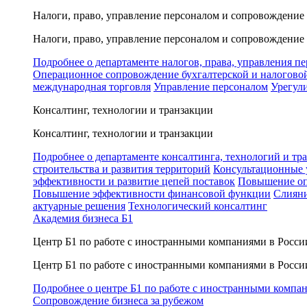
Налоги, право, управление персоналом и сопровождение
Налоги, право, управление персоналом и сопровождение
Подробнее о департаменте налогов, права, управления п
Операционное сопровождение бухгалтерской и налогово
международная торговля
Управление персоналом
Урегул
Консалтинг, технологии и транзакции
Консалтинг, технологии и транзакции
Подробнее о департаменте консалтинга, технологий и тр
строительства и развития территорий
Консультационные 
эффективности и развитие цепей поставок
Повышение оп
Повышение эффективности финансовой функции
Слияни
актуарные решения
Технологический консалтинг
Академия бизнеса Б1
Центр Б1 по работе с иностранными компаниями в Росси
Центр Б1 по работе с иностранными компаниями в Росси
Подробнее о центре Б1 по работе с иностранными компа
Сопровождение бизнеса за рубежом