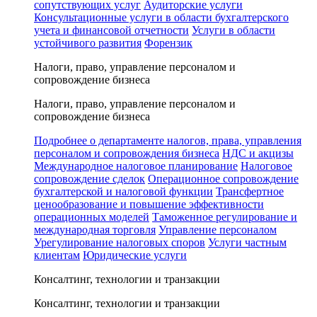
сопутствующих услуг
Аудиторские услуги
Консультационные услуги в области бухгалтерского
учета и финансовой отчетности
Услуги в области
устойчивого развития
Форензик
Налоги, право, управление персоналом и
сопровождение бизнеса
Налоги, право, управление персоналом и
сопровождение бизнеса
Подробнее о департаменте налогов, права, управления
персоналом и сопровождения бизнеса
НДС и акцизы
Международное налоговое планирование
Налоговое
сопровождение сделок
Операционное сопровождение
бухгалтерской и налоговой функции
Трансфертное
ценообразование и повышение эффективности
операционных моделей
Таможенное регулирование и
международная торговля
Управление персоналом
Урегулирование налоговых споров
Услуги частным
клиентам
Юридические услуги
Консалтинг, технологии и транзакции
Консалтинг, технологии и транзакции