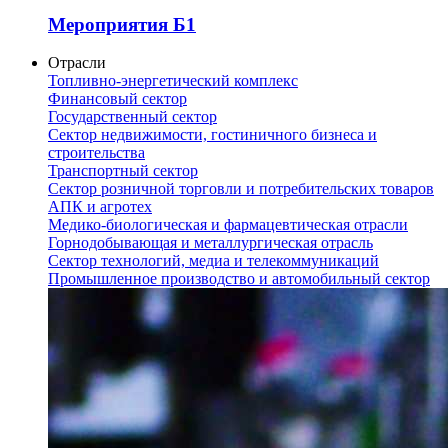
Мероприятия Б1
Отрасли
Топливно-энергетический комплекс
Финансовый сектор
Государственный сектор
Сектор недвижимости, гостиничного бизнеса и
строительства
Транспортный сектор
Сектор розничной торговли и потребительских товаров
АПК и агротех
Медико-биологическая и фармацевтическая отрасли
Горнодобывающая и металлургическая отрасль
Сектор технологий, медиа и телекоммуникаций
Промышленное производство и автомобильный сектор