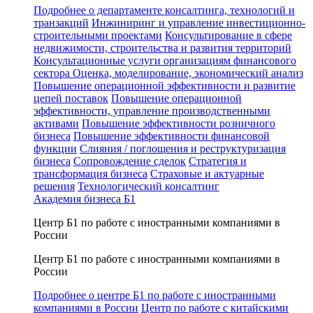
Подробнее о департаменте консалтинга, технологий и
транзакций
Инжиниринг и управление инвестиционно-
строительными проектами
Консультирование в сфере
недвижимости, строительства и развития территорий
Консультационные услуги организациям финансового
сектора
Оценка, моделирование, экономический анализ
Повышение операционной эффективности и развитие
цепей поставок
Повышение операционной
эффективности, управление производственными
активами
Повышение эффективности розничного
бизнеса
Повышение эффективности финансовой
функции
Слияния / поглощения и реструктуризация
бизнеса
Сопровождение сделок
Стратегия и
трансформация бизнеса
Страховые и актуарные
решения
Технологический консалтинг
Академия бизнеса Б1
Центр Б1 по работе с иностранными компаниями в
России
Центр Б1 по работе с иностранными компаниями в
России
Подробнее о центре Б1 по работе с иностранными
компаниями в России
Центр по работе с китайскими