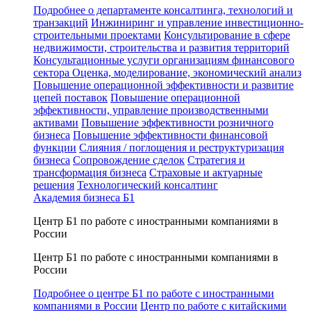
Подробнее о департаменте консалтинга, технологий и
транзакций
Инжиниринг и управление инвестиционно-
строительными проектами
Консультирование в сфере
недвижимости, строительства и развития территорий
Консультационные услуги организациям финансового
сектора
Оценка, моделирование, экономический анализ
Повышение операционной эффективности и развитие
цепей поставок
Повышение операционной
эффективности, управление производственными
активами
Повышение эффективности розничного
бизнеса
Повышение эффективности финансовой
функции
Слияния / поглощения и реструктуризация
бизнеса
Сопровождение сделок
Стратегия и
трансформация бизнеса
Страховые и актуарные
решения
Технологический консалтинг
Академия бизнеса Б1
Центр Б1 по работе с иностранными компаниями в
России
Центр Б1 по работе с иностранными компаниями в
России
Подробнее о центре Б1 по работе с иностранными
компаниями в России
Центр по работе с китайскими