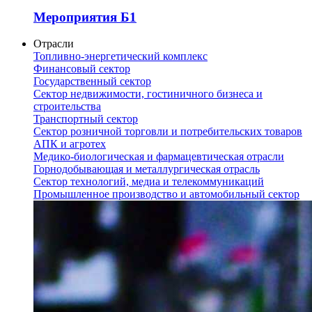
Мероприятия Б1
Отрасли
Топливно-энергетический комплекс
Финансовый сектор
Государственный сектор
Сектор недвижимости, гостиничного бизнеса и
строительства
Транспортный сектор
Сектор розничной торговли и потребительских товаров
АПК и агротех
Медико-биологическая и фармацевтическая отрасли
Горнодобывающая и металлургическая отрасль
Сектор технологий, медиа и телекоммуникаций
Промышленное производство и автомобильный сектор