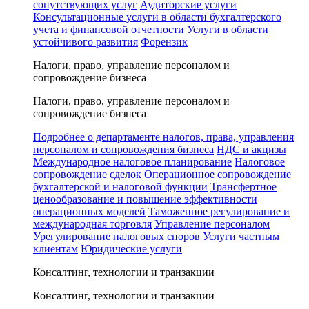
сопутствующих услуг
Аудиторские услуги
Консультационные услуги в области бухгалтерского
учета и финансовой отчетности
Услуги в области
устойчивого развития
Форензик
Налоги, право, управление персоналом и
сопровождение бизнеса
Налоги, право, управление персоналом и
сопровождение бизнеса
Подробнее о департаменте налогов, права, управления
персоналом и сопровождения бизнеса
НДС и акцизы
Международное налоговое планирование
Налоговое
сопровождение сделок
Операционное сопровождение
бухгалтерской и налоговой функции
Трансфертное
ценообразование и повышение эффективности
операционных моделей
Таможенное регулирование и
международная торговля
Управление персоналом
Урегулирование налоговых споров
Услуги частным
клиентам
Юридические услуги
Консалтинг, технологии и транзакции
Консалтинг, технологии и транзакции