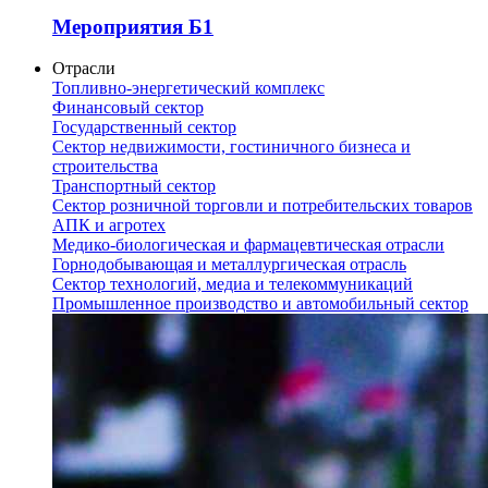
Мероприятия Б1
Отрасли
Топливно-энергетический комплекс
Финансовый сектор
Государственный сектор
Сектор недвижимости, гостиничного бизнеса и
строительства
Транспортный сектор
Сектор розничной торговли и потребительских товаров
АПК и агротех
Медико-биологическая и фармацевтическая отрасли
Горнодобывающая и металлургическая отрасль
Сектор технологий, медиа и телекоммуникаций
Промышленное производство и автомобильный сектор