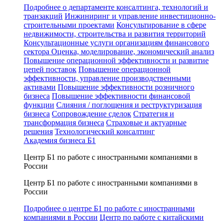
Подробнее о департаменте консалтинга, технологий и
транзакций
Инжиниринг и управление инвестиционно-
строительными проектами
Консультирование в сфере
недвижимости, строительства и развития территорий
Консультационные услуги организациям финансового
сектора
Оценка, моделирование, экономический анализ
Повышение операционной эффективности и развитие
цепей поставок
Повышение операционной
эффективности, управление производственными
активами
Повышение эффективности розничного
бизнеса
Повышение эффективности финансовой
функции
Слияния / поглощения и реструктуризация
бизнеса
Сопровождение сделок
Стратегия и
трансформация бизнеса
Страховые и актуарные
решения
Технологический консалтинг
Академия бизнеса Б1
Центр Б1 по работе с иностранными компаниями в
России
Центр Б1 по работе с иностранными компаниями в
России
Подробнее о центре Б1 по работе с иностранными
компаниями в России
Центр по работе с китайскими