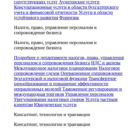
сопутствующих услуг
Аудиторские услуги
Консультационные услуги в области бухгалтерского
учета и финансовой отчетности
Услуги в области
устойчивого развития
Форензик
Налоги, право, управление персоналом и
сопровождение бизнеса
Налоги, право, управление персоналом и
сопровождение бизнеса
Подробнее о департаменте налогов, права, управления
персоналом и сопровождения бизнеса
НДС и акцизы
Международное налоговое планирование
Налоговое
сопровождение сделок
Операционное сопровождение
бухгалтерской и налоговой функции
Трансфертное
ценообразование и повышение эффективности
операционных моделей
Таможенное регулирование и
международная торговля
Управление персоналом
Урегулирование налоговых споров
Услуги частным
клиентам
Юридические услуги
Консалтинг, технологии и транзакции
Консалтинг, технологии и транзакции