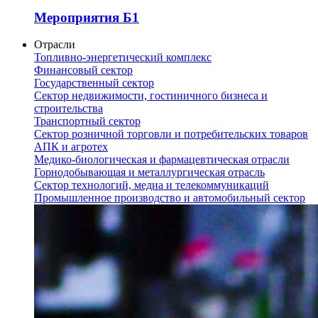
Мероприятия Б1
Отрасли
Топливно-энергетический комплекс
Финансовый сектор
Государственный сектор
Сектор недвижимости, гостиничного бизнеса и
строительства
Транспортный сектор
Сектор розничной торговли и потребительских товаров
АПК и агротех
Медико-биологическая и фармацевтическая отрасли
Горнодобывающая и металлургическая отрасль
Сектор технологий, медиа и телекоммуникаций
Промышленное производство и автомобильный сектор