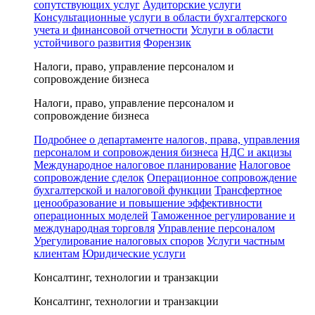
сопутствующих услуг
Аудиторские услуги
Консультационные услуги в области бухгалтерского
учета и финансовой отчетности
Услуги в области
устойчивого развития
Форензик
Налоги, право, управление персоналом и
сопровождение бизнеса
Налоги, право, управление персоналом и
сопровождение бизнеса
Подробнее о департаменте налогов, права, управления
персоналом и сопровождения бизнеса
НДС и акцизы
Международное налоговое планирование
Налоговое
сопровождение сделок
Операционное сопровождение
бухгалтерской и налоговой функции
Трансфертное
ценообразование и повышение эффективности
операционных моделей
Таможенное регулирование и
международная торговля
Управление персоналом
Урегулирование налоговых споров
Услуги частным
клиентам
Юридические услуги
Консалтинг, технологии и транзакции
Консалтинг, технологии и транзакции