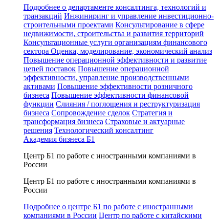
Подробнее о департаменте консалтинга, технологий и
транзакций
Инжиниринг и управление инвестиционно-
строительными проектами
Консультирование в сфере
недвижимости, строительства и развития территорий
Консультационные услуги организациям финансового
сектора
Оценка, моделирование, экономический анализ
Повышение операционной эффективности и развитие
цепей поставок
Повышение операционной
эффективности, управление производственными
активами
Повышение эффективности розничного
бизнеса
Повышение эффективности финансовой
функции
Слияния / поглощения и реструктуризация
бизнеса
Сопровождение сделок
Стратегия и
трансформация бизнеса
Страховые и актуарные
решения
Технологический консалтинг
Академия бизнеса Б1
Центр Б1 по работе с иностранными компаниями в
России
Центр Б1 по работе с иностранными компаниями в
России
Подробнее о центре Б1 по работе с иностранными
компаниями в России
Центр по работе с китайскими