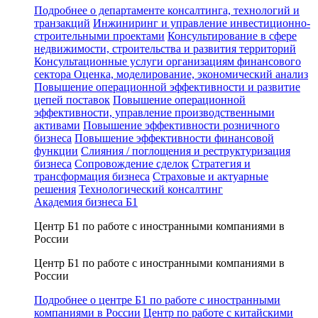
Подробнее о департаменте консалтинга, технологий и
транзакций
Инжиниринг и управление инвестиционно-
строительными проектами
Консультирование в сфере
недвижимости, строительства и развития территорий
Консультационные услуги организациям финансового
сектора
Оценка, моделирование, экономический анализ
Повышение операционной эффективности и развитие
цепей поставок
Повышение операционной
эффективности, управление производственными
активами
Повышение эффективности розничного
бизнеса
Повышение эффективности финансовой
функции
Слияния / поглощения и реструктуризация
бизнеса
Сопровождение сделок
Стратегия и
трансформация бизнеса
Страховые и актуарные
решения
Технологический консалтинг
Академия бизнеса Б1
Центр Б1 по работе с иностранными компаниями в
России
Центр Б1 по работе с иностранными компаниями в
России
Подробнее о центре Б1 по работе с иностранными
компаниями в России
Центр по работе с китайскими