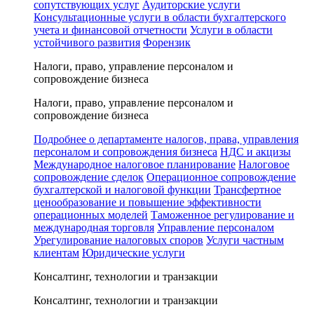
сопутствующих услуг
Аудиторские услуги
Консультационные услуги в области бухгалтерского
учета и финансовой отчетности
Услуги в области
устойчивого развития
Форензик
Налоги, право, управление персоналом и
сопровождение бизнеса
Налоги, право, управление персоналом и
сопровождение бизнеса
Подробнее о департаменте налогов, права, управления
персоналом и сопровождения бизнеса
НДС и акцизы
Международное налоговое планирование
Налоговое
сопровождение сделок
Операционное сопровождение
бухгалтерской и налоговой функции
Трансфертное
ценообразование и повышение эффективности
операционных моделей
Таможенное регулирование и
международная торговля
Управление персоналом
Урегулирование налоговых споров
Услуги частным
клиентам
Юридические услуги
Консалтинг, технологии и транзакции
Консалтинг, технологии и транзакции