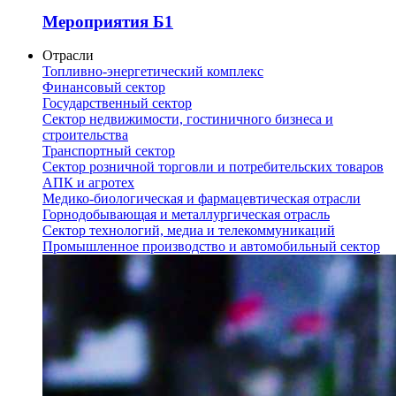
Мероприятия Б1
Отрасли
Топливно-энергетический комплекс
Финансовый сектор
Государственный сектор
Сектор недвижимости, гостиничного бизнеса и
строительства
Транспортный сектор
Сектор розничной торговли и потребительских товаров
АПК и агротех
Медико-биологическая и фармацевтическая отрасли
Горнодобывающая и металлургическая отрасль
Сектор технологий, медиа и телекоммуникаций
Промышленное производство и автомобильный сектор