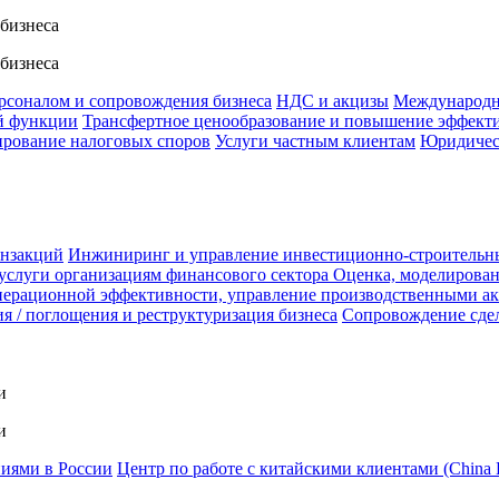
 бизнеса
 бизнеса
ерсоналом и сопровождения бизнеса
НДС и акцизы
Международн
й функции
Трансфертное ценообразование и повышение эффект
ирование налоговых споров
Услуги частным клиентам
Юридичес
анзакций
Инжиниринг и управление инвестиционно-строительн
услуги организациям финансового сектора
Оценка, моделирован
ерационной эффективности, управление производственными а
я / поглощения и реструктуризация бизнеса
Сопровождение сде
и
и
ниями в России
Центр по работе с китайскими клиентами (China 