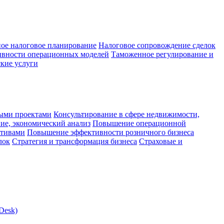
ое налоговое планирование
Налоговое сопровождение сделок
ивности операционных моделей
Таможенное регулирование и
кие услуги
ыми проектами
Консультирование в сфере недвижимости,
ие, экономический анализ
Повышение операционной
ктивами
Повышение эффективности розничного бизнеса
лок
Стратегия и трансформация бизнеса
Страховые и
Desk)