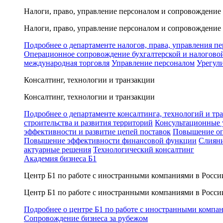
Налоги, право, управление персоналом и сопровождение
Налоги, право, управление персоналом и сопровождение
Подробнее о департаменте налогов, права, управления п
Операционное сопровождение бухгалтерской и налогово
международная торговля
Управление персоналом
Урегул
Консалтинг, технологии и транзакции
Консалтинг, технологии и транзакции
Подробнее о департаменте консалтинга, технологий и тр
строительства и развития территорий
Консультационные 
эффективности и развитие цепей поставок
Повышение оп
Повышение эффективности финансовой функции
Слияни
актуарные решения
Технологический консалтинг
Академия бизнеса Б1
Центр Б1 по работе с иностранными компаниями в Росси
Центр Б1 по работе с иностранными компаниями в Росси
Подробнее о центре Б1 по работе с иностранными компа
Сопровождение бизнеса за рубежом