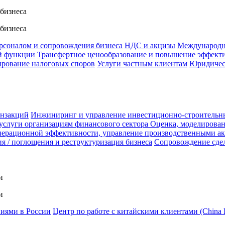
 бизнеса
 бизнеса
ерсоналом и сопровождения бизнеса
НДС и акцизы
Международн
й функции
Трансфертное ценообразование и повышение эффект
ирование налоговых споров
Услуги частным клиентам
Юридичес
анзакций
Инжиниринг и управление инвестиционно-строительн
услуги организациям финансового сектора
Оценка, моделирован
ерационной эффективности, управление производственными а
я / поглощения и реструктуризация бизнеса
Сопровождение сде
и
и
ниями в России
Центр по работе с китайскими клиентами (China 