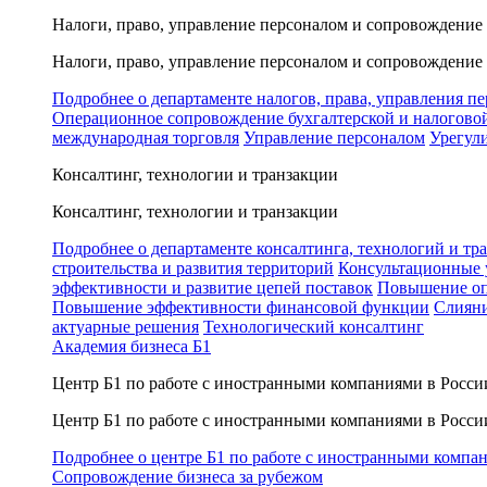
Налоги, право, управление персоналом и сопровождение
Налоги, право, управление персоналом и сопровождение
Подробнее о департаменте налогов, права, управления п
Операционное сопровождение бухгалтерской и налогово
международная торговля
Управление персоналом
Урегул
Консалтинг, технологии и транзакции
Консалтинг, технологии и транзакции
Подробнее о департаменте консалтинга, технологий и тр
строительства и развития территорий
Консультационные 
эффективности и развитие цепей поставок
Повышение оп
Повышение эффективности финансовой функции
Слияни
актуарные решения
Технологический консалтинг
Академия бизнеса Б1
Центр Б1 по работе с иностранными компаниями в Росси
Центр Б1 по работе с иностранными компаниями в Росси
Подробнее о центре Б1 по работе с иностранными компа
Сопровождение бизнеса за рубежом