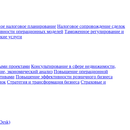
ое налоговое планирование
Налоговое сопровождение сделок
ивности операционных моделей
Таможенное регулирование и
кие услуги
ыми проектами
Консультирование в сфере недвижимости,
ие, экономический анализ
Повышение операционной
ктивами
Повышение эффективности розничного бизнеса
лок
Стратегия и трансформация бизнеса
Страховые и
Desk)