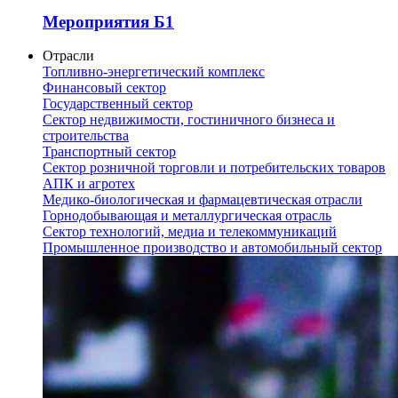
Мероприятия Б1
Отрасли
Топливно-энергетический комплекс
Финансовый сектор
Государственный сектор
Сектор недвижимости, гостиничного бизнеса и
строительства
Транспортный сектор
Сектор розничной торговли и потребительских товаров
АПК и агротех
Медико-биологическая и фармацевтическая отрасли
Горнодобывающая и металлургическая отрасль
Сектор технологий, медиа и телекоммуникаций
Промышленное производство и автомобильный сектор