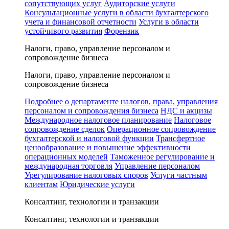
сопутствующих услуг
Аудиторские услуги
Консультационные услуги в области бухгалтерского
учета и финансовой отчетности
Услуги в области
устойчивого развития
Форензик
Налоги, право, управление персоналом и
сопровождение бизнеса
Налоги, право, управление персоналом и
сопровождение бизнеса
Подробнее о департаменте налогов, права, управления
персоналом и сопровождения бизнеса
НДС и акцизы
Международное налоговое планирование
Налоговое
сопровождение сделок
Операционное сопровождение
бухгалтерской и налоговой функции
Трансфертное
ценообразование и повышение эффективности
операционных моделей
Таможенное регулирование и
международная торговля
Управление персоналом
Урегулирование налоговых споров
Услуги частным
клиентам
Юридические услуги
Консалтинг, технологии и транзакции
Консалтинг, технологии и транзакции