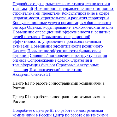
Подробнее о департаменте консалтинга, технологий и
транзакций
Инжиниринг и управление инвестиционно-
строительными проектами
Консультирование в сфере
недвижимости, строительства и развития территорий
Консультационные услуги организациям финансового
сектора
Оценка, моделирование, экономический анализ
Повышение операционной эффективности и развитие
цепей поставок
Повышение операционной
эффективности, управление производственными
активами
Повышение эффективности розничного
бизнеса
Повышение эффективности финансовой
функции
Слияния / поглощения и реструктуризация
бизнеса
Сопровождение сделок
Стратегия и
трансформация бизнеса
Страховые и актуарные
решения
Технологический консалтинг
Академия бизнеса Б1
Центр Б1 по работе с иностранными компаниями в
России
Центр Б1 по работе с иностранными компаниями в
России
Подробнее о центре Б1 по работе с иностранными
компаниями в России
Центр по работе с китайскими