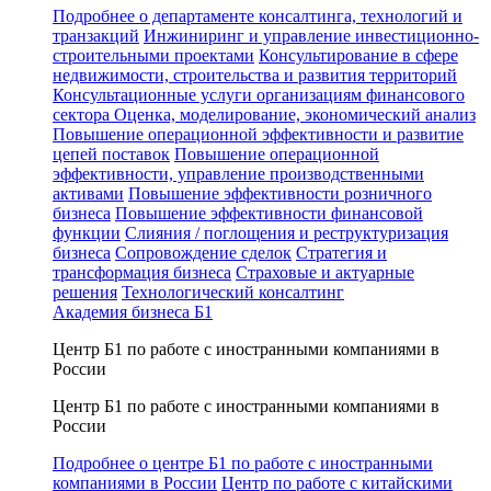
Подробнее о департаменте консалтинга, технологий и
транзакций
Инжиниринг и управление инвестиционно-
строительными проектами
Консультирование в сфере
недвижимости, строительства и развития территорий
Консультационные услуги организациям финансового
сектора
Оценка, моделирование, экономический анализ
Повышение операционной эффективности и развитие
цепей поставок
Повышение операционной
эффективности, управление производственными
активами
Повышение эффективности розничного
бизнеса
Повышение эффективности финансовой
функции
Слияния / поглощения и реструктуризация
бизнеса
Сопровождение сделок
Стратегия и
трансформация бизнеса
Страховые и актуарные
решения
Технологический консалтинг
Академия бизнеса Б1
Центр Б1 по работе с иностранными компаниями в
России
Центр Б1 по работе с иностранными компаниями в
России
Подробнее о центре Б1 по работе с иностранными
компаниями в России
Центр по работе с китайскими