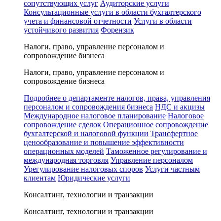
сопутствующих услуг
Аудиторские услуги
Консультационные услуги в области бухгалтерского
учета и финансовой отчетности
Услуги в области
устойчивого развития
Форензик
Налоги, право, управление персоналом и
сопровождение бизнеса
Налоги, право, управление персоналом и
сопровождение бизнеса
Подробнее о департаменте налогов, права, управления
персоналом и сопровождения бизнеса
НДС и акцизы
Международное налоговое планирование
Налоговое
сопровождение сделок
Операционное сопровождение
бухгалтерской и налоговой функции
Трансфертное
ценообразование и повышение эффективности
операционных моделей
Таможенное регулирование и
международная торговля
Управление персоналом
Урегулирование налоговых споров
Услуги частным
клиентам
Юридические услуги
Консалтинг, технологии и транзакции
Консалтинг, технологии и транзакции