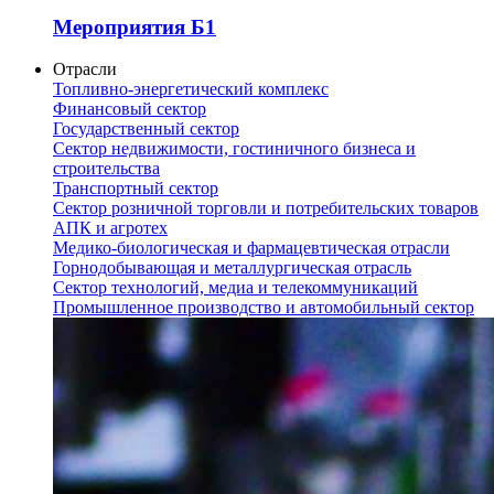
Мероприятия Б1
Отрасли
Топливно-энергетический комплекс
Финансовый сектор
Государственный сектор
Сектор недвижимости, гостиничного бизнеса и
строительства
Транспортный сектор
Сектор розничной торговли и потребительских товаров
АПК и агротех
Медико-биологическая и фармацевтическая отрасли
Горнодобывающая и металлургическая отрасль
Сектор технологий, медиа и телекоммуникаций
Промышленное производство и автомобильный сектор