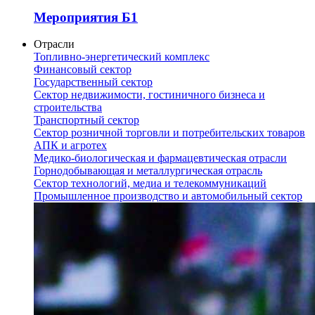
Мероприятия Б1
Отрасли
Топливно-энергетический комплекс
Финансовый сектор
Государственный сектор
Сектор недвижимости, гостиничного бизнеса и
строительства
Транспортный сектор
Сектор розничной торговли и потребительских товаров
АПК и агротех
Медико-биологическая и фармацевтическая отрасли
Горнодобывающая и металлургическая отрасль
Сектор технологий, медиа и телекоммуникаций
Промышленное производство и автомобильный сектор