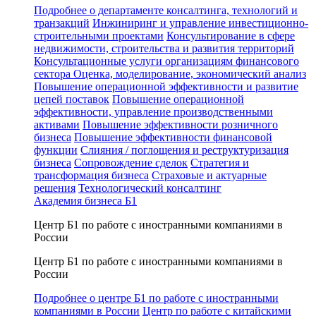
Подробнее о департаменте консалтинга, технологий и
транзакций
Инжиниринг и управление инвестиционно-
строительными проектами
Консультирование в сфере
недвижимости, строительства и развития территорий
Консультационные услуги организациям финансового
сектора
Оценка, моделирование, экономический анализ
Повышение операционной эффективности и развитие
цепей поставок
Повышение операционной
эффективности, управление производственными
активами
Повышение эффективности розничного
бизнеса
Повышение эффективности финансовой
функции
Слияния / поглощения и реструктуризация
бизнеса
Сопровождение сделок
Стратегия и
трансформация бизнеса
Страховые и актуарные
решения
Технологический консалтинг
Академия бизнеса Б1
Центр Б1 по работе с иностранными компаниями в
России
Центр Б1 по работе с иностранными компаниями в
России
Подробнее о центре Б1 по работе с иностранными
компаниями в России
Центр по работе с китайскими