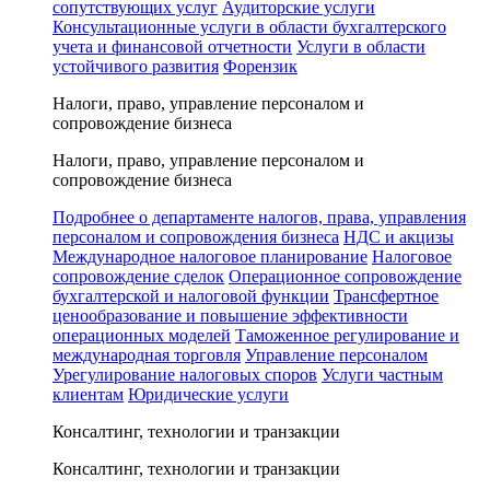
сопутствующих услуг
Аудиторские услуги
Консультационные услуги в области бухгалтерского
учета и финансовой отчетности
Услуги в области
устойчивого развития
Форензик
Налоги, право, управление персоналом и
сопровождение бизнеса
Налоги, право, управление персоналом и
сопровождение бизнеса
Подробнее о департаменте налогов, права, управления
персоналом и сопровождения бизнеса
НДС и акцизы
Международное налоговое планирование
Налоговое
сопровождение сделок
Операционное сопровождение
бухгалтерской и налоговой функции
Трансфертное
ценообразование и повышение эффективности
операционных моделей
Таможенное регулирование и
международная торговля
Управление персоналом
Урегулирование налоговых споров
Услуги частным
клиентам
Юридические услуги
Консалтинг, технологии и транзакции
Консалтинг, технологии и транзакции