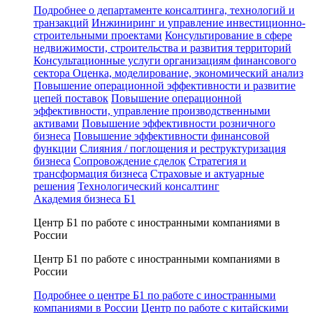
Подробнее о департаменте консалтинга, технологий и
транзакций
Инжиниринг и управление инвестиционно-
строительными проектами
Консультирование в сфере
недвижимости, строительства и развития территорий
Консультационные услуги организациям финансового
сектора
Оценка, моделирование, экономический анализ
Повышение операционной эффективности и развитие
цепей поставок
Повышение операционной
эффективности, управление производственными
активами
Повышение эффективности розничного
бизнеса
Повышение эффективности финансовой
функции
Слияния / поглощения и реструктуризация
бизнеса
Сопровождение сделок
Стратегия и
трансформация бизнеса
Страховые и актуарные
решения
Технологический консалтинг
Академия бизнеса Б1
Центр Б1 по работе с иностранными компаниями в
России
Центр Б1 по работе с иностранными компаниями в
России
Подробнее о центре Б1 по работе с иностранными
компаниями в России
Центр по работе с китайскими