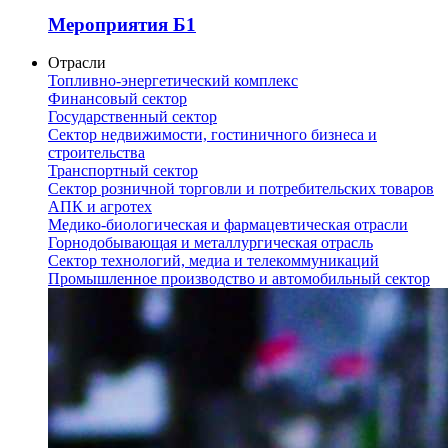
Мероприятия Б1
Отрасли
Топливно-энергетический комплекс
Финансовый сектор
Государственный сектор
Сектор недвижимости, гостиничного бизнеса и
строительства
Транспортный сектор
Сектор розничной торговли и потребительских товаров
АПК и агротех
Медико-биологическая и фармацевтическая отрасли
Горнодобывающая и металлургическая отрасль
Сектор технологий, медиа и телекоммуникаций
Промышленное производство и автомобильный сектор