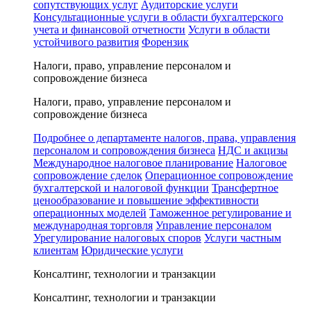
сопутствующих услуг
Аудиторские услуги
Консультационные услуги в области бухгалтерского
учета и финансовой отчетности
Услуги в области
устойчивого развития
Форензик
Налоги, право, управление персоналом и
сопровождение бизнеса
Налоги, право, управление персоналом и
сопровождение бизнеса
Подробнее о департаменте налогов, права, управления
персоналом и сопровождения бизнеса
НДС и акцизы
Международное налоговое планирование
Налоговое
сопровождение сделок
Операционное сопровождение
бухгалтерской и налоговой функции
Трансфертное
ценообразование и повышение эффективности
операционных моделей
Таможенное регулирование и
международная торговля
Управление персоналом
Урегулирование налоговых споров
Услуги частным
клиентам
Юридические услуги
Консалтинг, технологии и транзакции
Консалтинг, технологии и транзакции