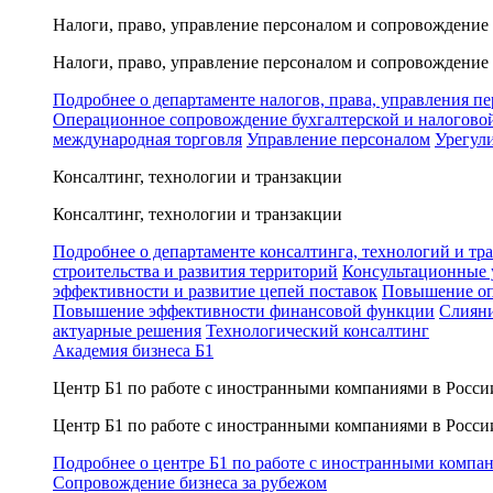
Налоги, право, управление персоналом и сопровождение
Налоги, право, управление персоналом и сопровождение
Подробнее о департаменте налогов, права, управления п
Операционное сопровождение бухгалтерской и налогово
международная торговля
Управление персоналом
Урегул
Консалтинг, технологии и транзакции
Консалтинг, технологии и транзакции
Подробнее о департаменте консалтинга, технологий и тр
строительства и развития территорий
Консультационные 
эффективности и развитие цепей поставок
Повышение оп
Повышение эффективности финансовой функции
Слияни
актуарные решения
Технологический консалтинг
Академия бизнеса Б1
Центр Б1 по работе с иностранными компаниями в Росси
Центр Б1 по работе с иностранными компаниями в Росси
Подробнее о центре Б1 по работе с иностранными компа
Сопровождение бизнеса за рубежом