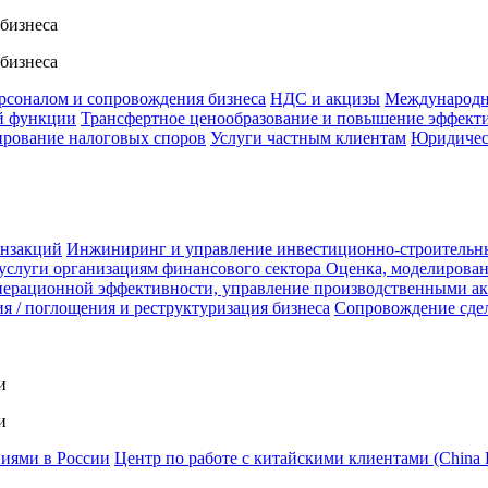
 бизнеса
 бизнеса
ерсоналом и сопровождения бизнеса
НДС и акцизы
Международн
й функции
Трансфертное ценообразование и повышение эффект
ирование налоговых споров
Услуги частным клиентам
Юридичес
анзакций
Инжиниринг и управление инвестиционно-строительн
услуги организациям финансового сектора
Оценка, моделирован
ерационной эффективности, управление производственными а
я / поглощения и реструктуризация бизнеса
Сопровождение сде
и
и
ниями в России
Центр по работе с китайскими клиентами (China 