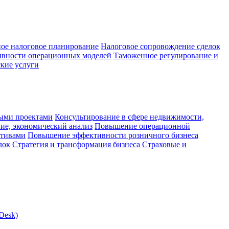
ое налоговое планирование
Налоговое сопровождение сделок
ивности операционных моделей
Таможенное регулирование и
кие услуги
ыми проектами
Консультирование в сфере недвижимости,
ие, экономический анализ
Повышение операционной
ктивами
Повышение эффективности розничного бизнеса
лок
Стратегия и трансформация бизнеса
Страховые и
Desk)