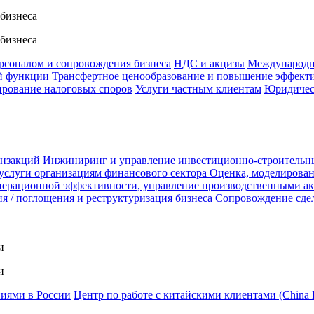
 бизнеса
 бизнеса
ерсоналом и сопровождения бизнеса
НДС и акцизы
Международн
й функции
Трансфертное ценообразование и повышение эффект
ирование налоговых споров
Услуги частным клиентам
Юридичес
анзакций
Инжиниринг и управление инвестиционно-строительн
услуги организациям финансового сектора
Оценка, моделирован
ерационной эффективности, управление производственными а
я / поглощения и реструктуризация бизнеса
Сопровождение сде
и
и
ниями в России
Центр по работе с китайскими клиентами (China 