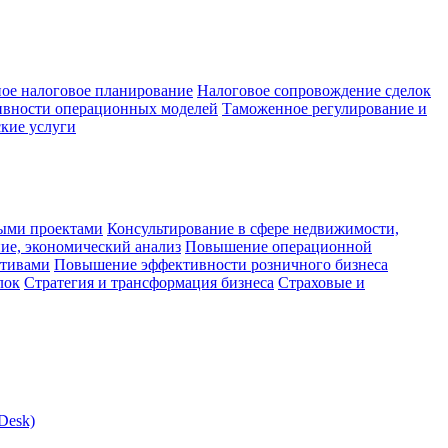
ое налоговое планирование
Налоговое сопровождение сделок
ивности операционных моделей
Таможенное регулирование и
кие услуги
ыми проектами
Консультирование в сфере недвижимости,
ие, экономический анализ
Повышение операционной
ктивами
Повышение эффективности розничного бизнеса
лок
Стратегия и трансформация бизнеса
Страховые и
Desk)