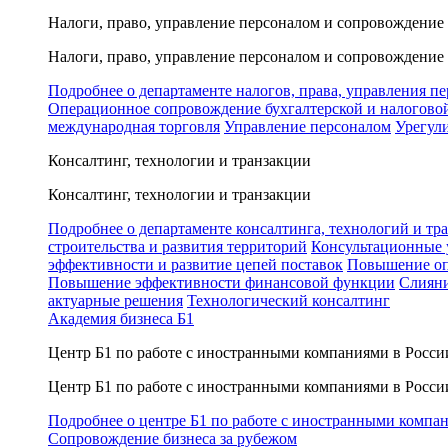
Налоги, право, управление персоналом и сопровождение
Налоги, право, управление персоналом и сопровождение
Подробнее о департаменте налогов, права, управления п
Операционное сопровождение бухгалтерской и налогово
международная торговля
Управление персоналом
Урегул
Консалтинг, технологии и транзакции
Консалтинг, технологии и транзакции
Подробнее о департаменте консалтинга, технологий и тр
строительства и развития территорий
Консультационные 
эффективности и развитие цепей поставок
Повышение оп
Повышение эффективности финансовой функции
Слияни
актуарные решения
Технологический консалтинг
Академия бизнеса Б1
Центр Б1 по работе с иностранными компаниями в Росси
Центр Б1 по работе с иностранными компаниями в Росси
Подробнее о центре Б1 по работе с иностранными компа
Сопровождение бизнеса за рубежом