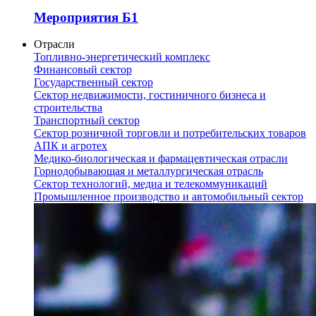
Мероприятия Б1
Отрасли
Топливно-энергетический комплекс
Финансовый сектор
Государственный сектор
Сектор недвижимости, гостиничного бизнеса и
строительства
Транспортный сектор
Сектор розничной торговли и потребительских товаров
АПК и агротех
Медико-биологическая и фармацевтическая отрасли
Горнодобывающая и металлургическая отрасль
Сектор технологий, медиа и телекоммуникаций
Промышленное производство и автомобильный сектор