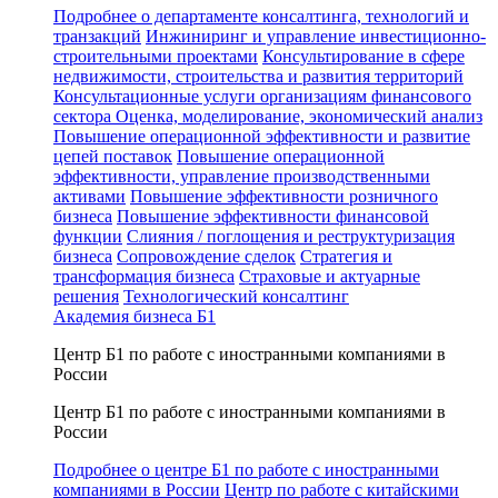
Подробнее о департаменте консалтинга, технологий и
транзакций
Инжиниринг и управление инвестиционно-
строительными проектами
Консультирование в сфере
недвижимости, строительства и развития территорий
Консультационные услуги организациям финансового
сектора
Оценка, моделирование, экономический анализ
Повышение операционной эффективности и развитие
цепей поставок
Повышение операционной
эффективности, управление производственными
активами
Повышение эффективности розничного
бизнеса
Повышение эффективности финансовой
функции
Слияния / поглощения и реструктуризация
бизнеса
Сопровождение сделок
Стратегия и
трансформация бизнеса
Страховые и актуарные
решения
Технологический консалтинг
Академия бизнеса Б1
Центр Б1 по работе с иностранными компаниями в
России
Центр Б1 по работе с иностранными компаниями в
России
Подробнее о центре Б1 по работе с иностранными
компаниями в России
Центр по работе с китайскими