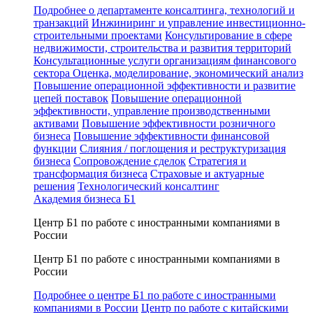
Подробнее о департаменте консалтинга, технологий и
транзакций
Инжиниринг и управление инвестиционно-
строительными проектами
Консультирование в сфере
недвижимости, строительства и развития территорий
Консультационные услуги организациям финансового
сектора
Оценка, моделирование, экономический анализ
Повышение операционной эффективности и развитие
цепей поставок
Повышение операционной
эффективности, управление производственными
активами
Повышение эффективности розничного
бизнеса
Повышение эффективности финансовой
функции
Слияния / поглощения и реструктуризация
бизнеса
Сопровождение сделок
Стратегия и
трансформация бизнеса
Страховые и актуарные
решения
Технологический консалтинг
Академия бизнеса Б1
Центр Б1 по работе с иностранными компаниями в
России
Центр Б1 по работе с иностранными компаниями в
России
Подробнее о центре Б1 по работе с иностранными
компаниями в России
Центр по работе с китайскими