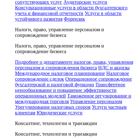
сопутствующих услуг
Аудиторские услуги
Консультационные услуги в области бухгалтерского
учета и финансовой отчетности
Услуги в области
устойчивого развития
Форензик
Налоги, право, управление персоналом и
сопровождение бизнеса
Налоги, право, управление персоналом и
сопровождение бизнеса
Подробнее о департаменте налогов, права, управления
персоналом и сопровождения бизнеса
НДС и акцизы
Международное налоговое планирование
Налоговое
сопровождение сделок
Операционное сопровождение
бухгалтерской и налоговой функции
Трансфертное
ценообразование и повышение эффективности
операционных моделей
Таможенное регулирование и
международная торговля
Управление персоналом
Урегулирование налоговых споров
Услуги частным
клиентам
Юридические услуги
Консалтинг, технологии и транзакции
Консалтинг, технологии и транзакции