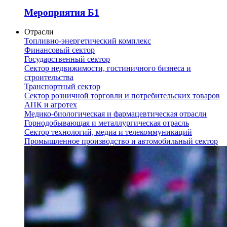
Мероприятия Б1
Отрасли
Топливно-энергетический комплекс
Финансовый сектор
Государственный сектор
Сектор недвижимости, гостиничного бизнеса и
строительства
Транспортный сектор
Сектор розничной торговли и потребительских товаров
АПК и агротех
Медико-биологическая и фармацевтическая отрасли
Горнодобывающая и металлургическая отрасль
Сектор технологий, медиа и телекоммуникаций
Промышленное производство и автомобильный сектор