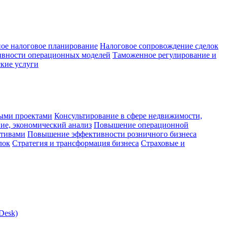
ое налоговое планирование
Налоговое сопровождение сделок
ивности операционных моделей
Таможенное регулирование и
кие услуги
ыми проектами
Консультирование в сфере недвижимости,
ие, экономический анализ
Повышение операционной
ктивами
Повышение эффективности розничного бизнеса
лок
Стратегия и трансформация бизнеса
Страховые и
Desk)