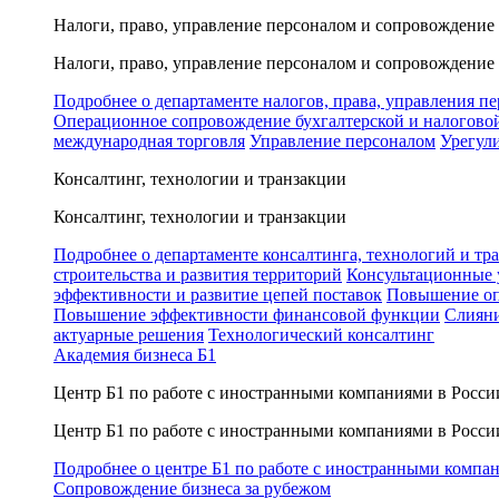
Налоги, право, управление персоналом и сопровождение
Налоги, право, управление персоналом и сопровождение
Подробнее о департаменте налогов, права, управления п
Операционное сопровождение бухгалтерской и налогово
международная торговля
Управление персоналом
Урегул
Консалтинг, технологии и транзакции
Консалтинг, технологии и транзакции
Подробнее о департаменте консалтинга, технологий и тр
строительства и развития территорий
Консультационные 
эффективности и развитие цепей поставок
Повышение оп
Повышение эффективности финансовой функции
Слияни
актуарные решения
Технологический консалтинг
Академия бизнеса Б1
Центр Б1 по работе с иностранными компаниями в Росси
Центр Б1 по работе с иностранными компаниями в Росси
Подробнее о центре Б1 по работе с иностранными компа
Сопровождение бизнеса за рубежом