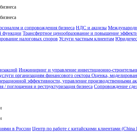
 бизнеса
 бизнеса
ерсоналом и сопровождения бизнеса
НДС и акцизы
Международн
й функции
Трансфертное ценообразование и повышение эффект
ирование налоговых споров
Услуги частным клиентам
Юридичес
анзакций
Инжиниринг и управление инвестиционно-строительн
услуги организациям финансового сектора
Оценка, моделирован
ерационной эффективности, управление производственными а
я / поглощения и реструктуризация бизнеса
Сопровождение сде
и
и
ниями в России
Центр по работе с китайскими клиентами (China 