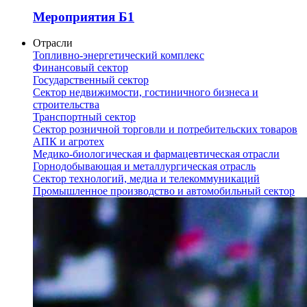
Мероприятия Б1
Отрасли
Топливно-энергетический комплекс
Финансовый сектор
Государственный сектор
Сектор недвижимости, гостиничного бизнеса и
строительства
Транспортный сектор
Сектор розничной торговли и потребительских товаров
АПК и агротех
Медико-биологическая и фармацевтическая отрасли
Горнодобывающая и металлургическая отрасль
Сектор технологий, медиа и телекоммуникаций
Промышленное производство и автомобильный сектор