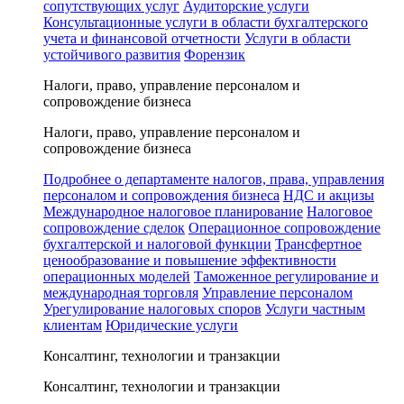
сопутствующих услуг
Аудиторские услуги
Консультационные услуги в области бухгалтерского
учета и финансовой отчетности
Услуги в области
устойчивого развития
Форензик
Налоги, право, управление персоналом и
сопровождение бизнеса
Налоги, право, управление персоналом и
сопровождение бизнеса
Подробнее о департаменте налогов, права, управления
персоналом и сопровождения бизнеса
НДС и акцизы
Международное налоговое планирование
Налоговое
сопровождение сделок
Операционное сопровождение
бухгалтерской и налоговой функции
Трансфертное
ценообразование и повышение эффективности
операционных моделей
Таможенное регулирование и
международная торговля
Управление персоналом
Урегулирование налоговых споров
Услуги частным
клиентам
Юридические услуги
Консалтинг, технологии и транзакции
Консалтинг, технологии и транзакции