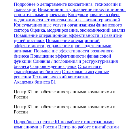
Подробнее о департаменте консалтинга, технологий и
транзакций
Инжиниринг и управление инвестиционно-
строительными проектами
Консультирование в сфере
недвижимости, строительства и развития территорий
Консультационные услуги организациям финансового
сектора
Оценка, моделирование, экономический анализ
Повышение операционной эффективности и развитие
цепей поставок
Повышение операционной
эффективности, управление производственными
активами
Повышение эффективности розничного
бизнеса
Повышение эффективности финансовой
функции
Слияния / поглощения и реструктуризация
бизнеса
Сопровождение сделок
Стратегия и
трансформация бизнеса
Страховые и актуарные
решения
Технологический консалтинг
Академия бизнеса Б1
Центр Б1 по работе с иностранными компаниями в
России
Центр Б1 по работе с иностранными компаниями в
России
Подробнее о центре Б1 по работе с иностранными
компаниями в России
Центр по работе с китайскими