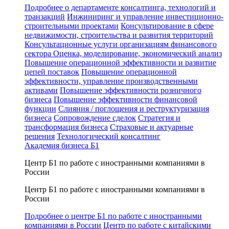
Подробнее о департаменте консалтинга, технологий и
транзакций
Инжиниринг и управление инвестиционно-
строительными проектами
Консультирование в сфере
недвижимости, строительства и развития территорий
Консультационные услуги организациям финансового
сектора
Оценка, моделирование, экономический анализ
Повышение операционной эффективности и развитие
цепей поставок
Повышение операционной
эффективности, управление производственными
активами
Повышение эффективности розничного
бизнеса
Повышение эффективности финансовой
функции
Слияния / поглощения и реструктуризация
бизнеса
Сопровождение сделок
Стратегия и
трансформация бизнеса
Страховые и актуарные
решения
Технологический консалтинг
Академия бизнеса Б1
Центр Б1 по работе с иностранными компаниями в
России
Центр Б1 по работе с иностранными компаниями в
России
Подробнее о центре Б1 по работе с иностранными
компаниями в России
Центр по работе с китайскими