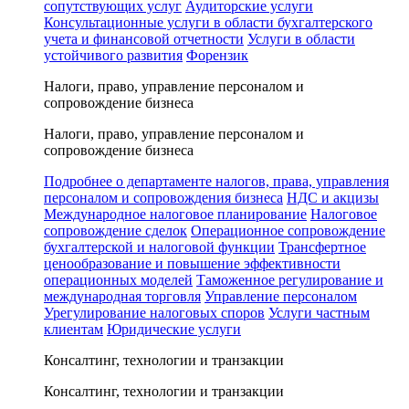
сопутствующих услуг
Аудиторские услуги
Консультационные услуги в области бухгалтерского
учета и финансовой отчетности
Услуги в области
устойчивого развития
Форензик
Налоги, право, управление персоналом и
сопровождение бизнеса
Налоги, право, управление персоналом и
сопровождение бизнеса
Подробнее о департаменте налогов, права, управления
персоналом и сопровождения бизнеса
НДС и акцизы
Международное налоговое планирование
Налоговое
сопровождение сделок
Операционное сопровождение
бухгалтерской и налоговой функции
Трансфертное
ценообразование и повышение эффективности
операционных моделей
Таможенное регулирование и
международная торговля
Управление персоналом
Урегулирование налоговых споров
Услуги частным
клиентам
Юридические услуги
Консалтинг, технологии и транзакции
Консалтинг, технологии и транзакции