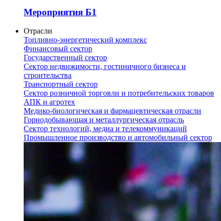
Мероприятия Б1
Отрасли
Топливно-энергетический комплекс
Финансовый сектор
Государственный сектор
Сектор недвижимости, гостиничного бизнеса и
строительства
Транспортный сектор
Сектор розничной торговли и потребительских товаров
АПК и агротех
Медико-биологическая и фармацевтическая отрасли
Горнодобывающая и металлургическая отрасль
Сектор технологий, медиа и телекоммуникаций
Промышленное производство и автомобильный сектор