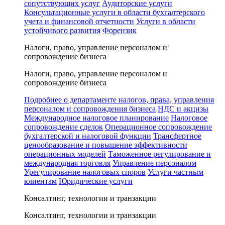
сопутствующих услуг
Аудиторские услуги
Консультационные услуги в области бухгалтерского
учета и финансовой отчетности
Услуги в области
устойчивого развития
Форензик
Налоги, право, управление персоналом и
сопровождение бизнеса
Налоги, право, управление персоналом и
сопровождение бизнеса
Подробнее о департаменте налогов, права, управления
персоналом и сопровождения бизнеса
НДС и акцизы
Международное налоговое планирование
Налоговое
сопровождение сделок
Операционное сопровождение
бухгалтерской и налоговой функции
Трансфертное
ценообразование и повышение эффективности
операционных моделей
Таможенное регулирование и
международная торговля
Управление персоналом
Урегулирование налоговых споров
Услуги частным
клиентам
Юридические услуги
Консалтинг, технологии и транзакции
Консалтинг, технологии и транзакции