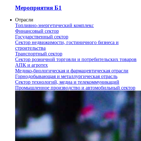
Мероприятия Б1
Отрасли
Топливно-энергетический комплекс
Финансовый сектор
Государственный сектор
Сектор недвижимости, гостиничного бизнеса и
строительства
Транспортный сектор
Сектор розничной торговли и потребительских товаров
АПК и агротех
Медико-биологическая и фармацевтическая отрасли
Горнодобывающая и металлургическая отрасль
Сектор технологий, медиа и телекоммуникаций
Промышленное производство и автомобильный сектор