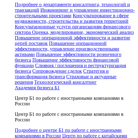
Подробнее о департаменте консалтинга, технологий и
транзакций
Инжиниринг и управление инвестиционно-
строительными проектами
Консультирование в сфере
недвижимости, строительства и развития территорий
Консультационные услуги организациям финансового
сектора
Оценка, моделирование, экономический анализ
Повышение операционной эффективности и развитие
цепей поставок
Повышение операционной
эффективности, управление производственными
активами
Повышение эффективности розничного
бизнеса
Повышение эффективности финансовой
функции
Слияния / поглощения и реструктуризация
бизнеса
Сопровождение сделок
Стратегия и
трансформация бизнеса
Страховые и актуарные
решения
Технологический консалтинг
Академия бизнеса Б1
Центр Б1 по работе с иностранными компаниями в
России
Центр Б1 по работе с иностранными компаниями в
России
Подробнее о центре Б1 по работе с иностранными
компаниями в России
Центр по работе с китайскими