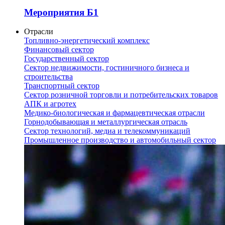
Мероприятия Б1
Отрасли
Топливно-энергетический комплекс
Финансовый сектор
Государственный сектор
Сектор недвижимости, гостиничного бизнеса и
строительства
Транспортный сектор
Сектор розничной торговли и потребительских товаров
АПК и агротех
Медико-биологическая и фармацевтическая отрасли
Горнодобывающая и металлургическая отрасль
Сектор технологий, медиа и телекоммуникаций
Промышленное производство и автомобильный сектор