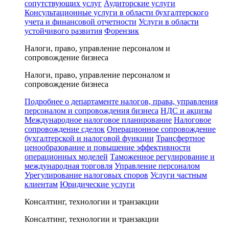
сопутствующих услуг
Аудиторские услуги
Консультационные услуги в области бухгалтерского
учета и финансовой отчетности
Услуги в области
устойчивого развития
Форензик
Налоги, право, управление персоналом и
сопровождение бизнеса
Налоги, право, управление персоналом и
сопровождение бизнеса
Подробнее о департаменте налогов, права, управления
персоналом и сопровождения бизнеса
НДС и акцизы
Международное налоговое планирование
Налоговое
сопровождение сделок
Операционное сопровождение
бухгалтерской и налоговой функции
Трансфертное
ценообразование и повышение эффективности
операционных моделей
Таможенное регулирование и
международная торговля
Управление персоналом
Урегулирование налоговых споров
Услуги частным
клиентам
Юридические услуги
Консалтинг, технологии и транзакции
Консалтинг, технологии и транзакции