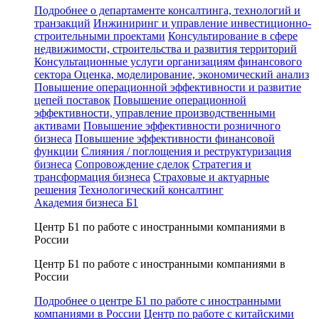
Подробнее о департаменте консалтинга, технологий и
транзакций
Инжиниринг и управление инвестиционно-
строительными проектами
Консультирование в сфере
недвижимости, строительства и развития территорий
Консультационные услуги организациям финансового
сектора
Оценка, моделирование, экономический анализ
Повышение операционной эффективности и развитие
цепей поставок
Повышение операционной
эффективности, управление производственными
активами
Повышение эффективности розничного
бизнеса
Повышение эффективности финансовой
функции
Слияния / поглощения и реструктуризация
бизнеса
Сопровождение сделок
Стратегия и
трансформация бизнеса
Страховые и актуарные
решения
Технологический консалтинг
Академия бизнеса Б1
Центр Б1 по работе с иностранными компаниями в
России
Центр Б1 по работе с иностранными компаниями в
России
Подробнее о центре Б1 по работе с иностранными
компаниями в России
Центр по работе с китайскими