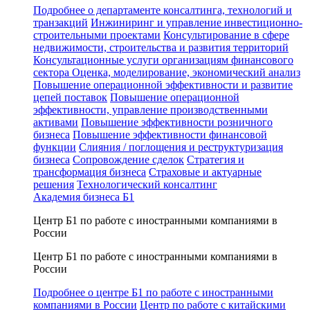
Подробнее о департаменте консалтинга, технологий и
транзакций
Инжиниринг и управление инвестиционно-
строительными проектами
Консультирование в сфере
недвижимости, строительства и развития территорий
Консультационные услуги организациям финансового
сектора
Оценка, моделирование, экономический анализ
Повышение операционной эффективности и развитие
цепей поставок
Повышение операционной
эффективности, управление производственными
активами
Повышение эффективности розничного
бизнеса
Повышение эффективности финансовой
функции
Слияния / поглощения и реструктуризация
бизнеса
Сопровождение сделок
Стратегия и
трансформация бизнеса
Страховые и актуарные
решения
Технологический консалтинг
Академия бизнеса Б1
Центр Б1 по работе с иностранными компаниями в
России
Центр Б1 по работе с иностранными компаниями в
России
Подробнее о центре Б1 по работе с иностранными
компаниями в России
Центр по работе с китайскими