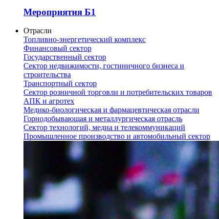
Мероприятия Б1
Отрасли
Топливно-энергетический комплекс
Финансовый сектор
Государственный сектор
Сектор недвижимости, гостиничного бизнеса и
строительства
Транспортный сектор
Сектор розничной торговли и потребительских товаров
АПК и агротех
Медико-биологическая и фармацевтическая отрасли
Горнодобывающая и металлургическая отрасль
Сектор технологий, медиа и телекоммуникаций
Промышленное производство и автомобильный сектор