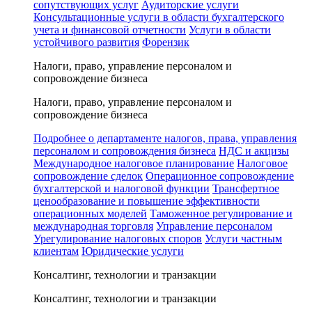
сопутствующих услуг
Аудиторские услуги
Консультационные услуги в области бухгалтерского
учета и финансовой отчетности
Услуги в области
устойчивого развития
Форензик
Налоги, право, управление персоналом и
сопровождение бизнеса
Налоги, право, управление персоналом и
сопровождение бизнеса
Подробнее о департаменте налогов, права, управления
персоналом и сопровождения бизнеса
НДС и акцизы
Международное налоговое планирование
Налоговое
сопровождение сделок
Операционное сопровождение
бухгалтерской и налоговой функции
Трансфертное
ценообразование и повышение эффективности
операционных моделей
Таможенное регулирование и
международная торговля
Управление персоналом
Урегулирование налоговых споров
Услуги частным
клиентам
Юридические услуги
Консалтинг, технологии и транзакции
Консалтинг, технологии и транзакции