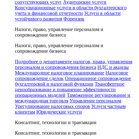
сопутствующих услуг
Аудиторские услуги
Консультационные услуги в области бухгалтерского
учета и финансовой отчетности
Услуги в области
устойчивого развития
Форензик
Налоги, право, управление персоналом и
сопровождение бизнеса
Налоги, право, управление персоналом и
сопровождение бизнеса
Подробнее о департаменте налогов, права, управления
персоналом и сопровождения бизнеса
НДС и акцизы
Международное налоговое планирование
Налоговое
сопровождение сделок
Операционное сопровождение
бухгалтерской и налоговой функции
Трансфертное
ценообразование и повышение эффективности
операционных моделей
Таможенное регулирование и
международная торговля
Управление персоналом
Урегулирование налоговых споров
Услуги частным
клиентам
Юридические услуги
Консалтинг, технологии и транзакции
Консалтинг, технологии и транзакции