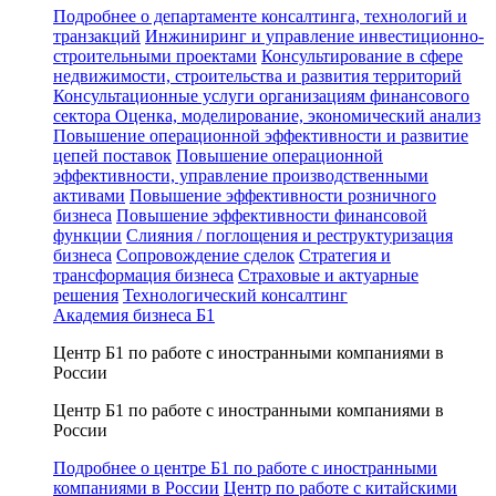
Подробнее о департаменте консалтинга, технологий и
транзакций
Инжиниринг и управление инвестиционно-
строительными проектами
Консультирование в сфере
недвижимости, строительства и развития территорий
Консультационные услуги организациям финансового
сектора
Оценка, моделирование, экономический анализ
Повышение операционной эффективности и развитие
цепей поставок
Повышение операционной
эффективности, управление производственными
активами
Повышение эффективности розничного
бизнеса
Повышение эффективности финансовой
функции
Слияния / поглощения и реструктуризация
бизнеса
Сопровождение сделок
Стратегия и
трансформация бизнеса
Страховые и актуарные
решения
Технологический консалтинг
Академия бизнеса Б1
Центр Б1 по работе с иностранными компаниями в
России
Центр Б1 по работе с иностранными компаниями в
России
Подробнее о центре Б1 по работе с иностранными
компаниями в России
Центр по работе с китайскими