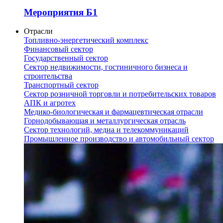
Мероприятия Б1
Отрасли
Топливно-энергетический комплекс
Финансовый сектор
Государственный сектор
Сектор недвижимости, гостиничного бизнеса и
строительства
Транспортный сектор
Сектор розничной торговли и потребительских товаров
АПК и агротех
Медико-биологическая и фармацевтическая отрасли
Горнодобывающая и металлургическая отрасль
Сектор технологий, медиа и телекоммуникаций
Промышленное производство и автомобильный сектор