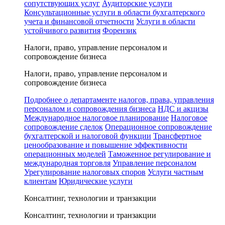
сопутствующих услуг
Аудиторские услуги
Консультационные услуги в области бухгалтерского
учета и финансовой отчетности
Услуги в области
устойчивого развития
Форензик
Налоги, право, управление персоналом и
сопровождение бизнеса
Налоги, право, управление персоналом и
сопровождение бизнеса
Подробнее о департаменте налогов, права, управления
персоналом и сопровождения бизнеса
НДС и акцизы
Международное налоговое планирование
Налоговое
сопровождение сделок
Операционное сопровождение
бухгалтерской и налоговой функции
Трансфертное
ценообразование и повышение эффективности
операционных моделей
Таможенное регулирование и
международная торговля
Управление персоналом
Урегулирование налоговых споров
Услуги частным
клиентам
Юридические услуги
Консалтинг, технологии и транзакции
Консалтинг, технологии и транзакции