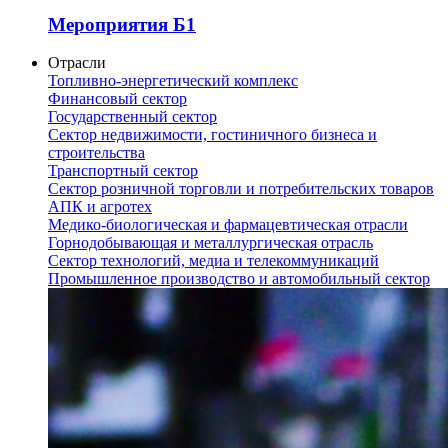
Мероприятия Б1
Отрасли
Топливно-энергетический комплекс
Финансовый сектор
Государственный сектор
Сектор недвижимости, гостиничного бизнеса и
строительства
Транспортный сектор
Сектор розничной торговли и потребительских товаров
АПК и агротех
Медико-биологическая и фармацевтическая отрасли
Горнодобывающая и металлургическая отрасль
Сектор технологий, медиа и телекоммуникаций
Промышленное производство и автомобильный сектор