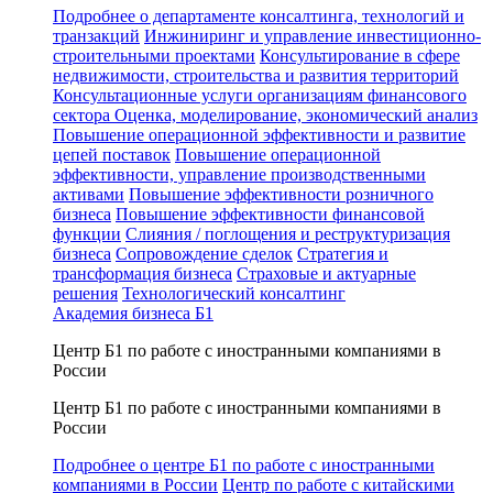
Подробнее о департаменте консалтинга, технологий и
транзакций
Инжиниринг и управление инвестиционно-
строительными проектами
Консультирование в сфере
недвижимости, строительства и развития территорий
Консультационные услуги организациям финансового
сектора
Оценка, моделирование, экономический анализ
Повышение операционной эффективности и развитие
цепей поставок
Повышение операционной
эффективности, управление производственными
активами
Повышение эффективности розничного
бизнеса
Повышение эффективности финансовой
функции
Слияния / поглощения и реструктуризация
бизнеса
Сопровождение сделок
Стратегия и
трансформация бизнеса
Страховые и актуарные
решения
Технологический консалтинг
Академия бизнеса Б1
Центр Б1 по работе с иностранными компаниями в
России
Центр Б1 по работе с иностранными компаниями в
России
Подробнее о центре Б1 по работе с иностранными
компаниями в России
Центр по работе с китайскими