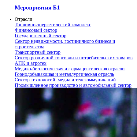
Мероприятия Б1
Отрасли
Топливно-энергетический комплекс
Финансовый сектор
Государственный сектор
Сектор недвижимости, гостиничного бизнеса и
строительства
Транспортный сектор
Сектор розничной торговли и потребительских товаров
АПК и агротех
Медико-биологическая и фармацевтическая отрасли
Горнодобывающая и металлургическая отрасль
Сектор технологий, медиа и телекоммуникаций
Промышленное производство и автомобильный сектор