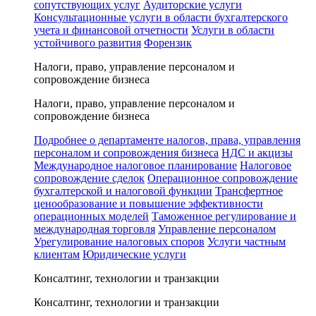
сопутствующих услуг
Аудиторские услуги
Консультационные услуги в области бухгалтерского
учета и финансовой отчетности
Услуги в области
устойчивого развития
Форензик
Налоги, право, управление персоналом и
сопровождение бизнеса
Налоги, право, управление персоналом и
сопровождение бизнеса
Подробнее о департаменте налогов, права, управления
персоналом и сопровождения бизнеса
НДС и акцизы
Международное налоговое планирование
Налоговое
сопровождение сделок
Операционное сопровождение
бухгалтерской и налоговой функции
Трансфертное
ценообразование и повышение эффективности
операционных моделей
Таможенное регулирование и
международная торговля
Управление персоналом
Урегулирование налоговых споров
Услуги частным
клиентам
Юридические услуги
Консалтинг, технологии и транзакции
Консалтинг, технологии и транзакции