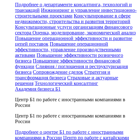
Подробнее о департаменте консалтинга, технологий и
транзакций
Инжиниринг и управление инвестиционно-
строительными проектами
Консультирование в сфере
недвижимости, строительства и развития территорий
Консультационные услуги организациям финансового
сектора
Оценка, моделирование, экономический анализ
Повышение операционной эффективности и развитие
цепей поставок
Повышение операционной
эффективности, управление производственными
активами
Повышение эффективности розничного
бизнеса
Повышение эффективности финансовой
функции
Слияния / поглощения и реструктуризация
бизнеса
Сопровождение сделок
Стратегия и
трансформация бизнеса
Страховые и актуарные
решения
Технологический консалтинг
Академия бизнеса Б1
Центр Б1 по работе с иностранными компаниями в
России
Центр Б1 по работе с иностранными компаниями в
России
Подробнее о центре Б1 по работе с иностранными
компаниями в России
Центр по работе с китайскими