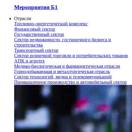
Мероприятия Б1
Отрасли
Топливно-энергетический комплекс
Финансовый сектор
Государственный сектор
Сектор недвижимости, гостиничного бизнеса и
строительства
Транспортный сектор
Сектор розничной торговли и потребительских товаров
АПК и агротех
Медико-биологическая и фармацевтическая отрасли
Горнодобывающая и металлургическая отрасль
Сектор технологий, медиа и телекоммуникаций
Промышленное производство и автомобильный сектор