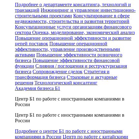
Подробнее о департаменте консалтинга, технологий и
транзакций
Инжиниринг и управление инвестиционно-
строительными проектами
Консультирование в сфере
недвижимости, строительства и развития территорий
Консультационные услуги организациям финансового
сектора
Оценка, моделирование, экономический анализ
Повышение операционной эффективности и развитие
цепей поставок
Повышение операционной
эффективности, управление производственными
активами
Повышение эффективности розничного
бизнеса
Повышение эффективности финансовой
функции
Слияния / поглощения и реструктуризация
бизнеса
Сопровождение сделок
Стратегия и
трансформация бизнеса
Страховые и актуарные
решения
Технологический консалтинг
Академия бизнеса Б1
Центр Б1 по работе с иностранными компаниями в
России
Центр Б1 по работе с иностранными компаниями в
России
Подробнее о центре Б1 по работе с иностранными
компаниями в России
Центр по работе с китайскими