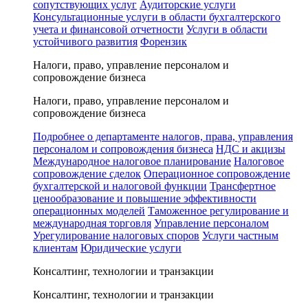
сопутствующих услуг
Аудиторские услуги
Консультационные услуги в области бухгалтерского
учета и финансовой отчетности
Услуги в области
устойчивого развития
Форензик
Налоги, право, управление персоналом и
сопровождение бизнеса
Налоги, право, управление персоналом и
сопровождение бизнеса
Подробнее о департаменте налогов, права, управления
персоналом и сопровождения бизнеса
НДС и акцизы
Международное налоговое планирование
Налоговое
сопровождение сделок
Операционное сопровождение
бухгалтерской и налоговой функции
Трансфертное
ценообразование и повышение эффективности
операционных моделей
Таможенное регулирование и
международная торговля
Управление персоналом
Урегулирование налоговых споров
Услуги частным
клиентам
Юридические услуги
Консалтинг, технологии и транзакции
Консалтинг, технологии и транзакции