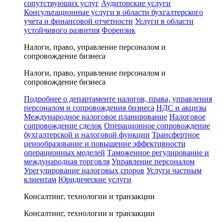
сопутствующих услуг
Аудиторские услуги
Консультационные услуги в области бухгалтерского
учета и финансовой отчетности
Услуги в области
устойчивого развития
Форензик
Налоги, право, управление персоналом и
сопровождение бизнеса
Налоги, право, управление персоналом и
сопровождение бизнеса
Подробнее о департаменте налогов, права, управления
персоналом и сопровождения бизнеса
НДС и акцизы
Международное налоговое планирование
Налоговое
сопровождение сделок
Операционное сопровождение
бухгалтерской и налоговой функции
Трансфертное
ценообразование и повышение эффективности
операционных моделей
Таможенное регулирование и
международная торговля
Управление персоналом
Урегулирование налоговых споров
Услуги частным
клиентам
Юридические услуги
Консалтинг, технологии и транзакции
Консалтинг, технологии и транзакции