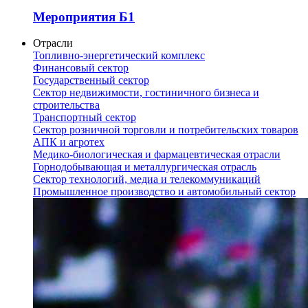
Мероприятия Б1
Отрасли
Топливно-энергетический комплекс
Финансовый сектор
Государственный сектор
Сектор недвижимости, гостиничного бизнеса и
строительства
Транспортный сектор
Сектор розничной торговли и потребительских товаров
АПК и агротех
Медико-биологическая и фармацевтическая отрасли
Горнодобывающая и металлургическая отрасль
Сектор технологий, медиа и телекоммуникаций
Промышленное производство и автомобильный сектор