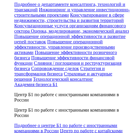
Подробнее о департаменте консалтинга, технологий и
транзакций
Инжиниринг и управление инвестиционно-
строительными проектами
Консультирование в сфере
недвижимости, строительства и развития территорий
Консультационные услуги организациям финансового
сектора
Оценка, моделирование, экономический анализ
Повышение операционной эффективности и развитие
цепей поставок
Повышение операционной
эффективности, управление производственными
активами
Повышение эффективности розничного
бизнеса
Повышение эффективности финансовой
функции
Слияния / поглощения и реструктуризация
бизнеса
Сопровождение сделок
Стратегия и
трансформация бизнеса
Страховые и актуарные
решения
Технологический консалтинг
Академия бизнеса Б1
Центр Б1 по работе с иностранными компаниями в
России
Центр Б1 по работе с иностранными компаниями в
России
Подробнее о центре Б1 по работе с иностранными
компаниями в России
Центр по работе с китайскими