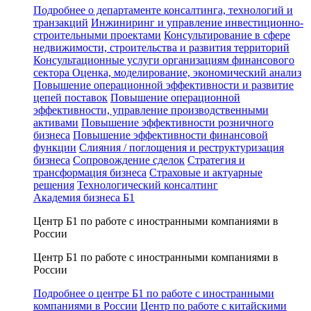
Подробнее о департаменте консалтинга, технологий и
транзакций
Инжиниринг и управление инвестиционно-
строительными проектами
Консультирование в сфере
недвижимости, строительства и развития территорий
Консультационные услуги организациям финансового
сектора
Оценка, моделирование, экономический анализ
Повышение операционной эффективности и развитие
цепей поставок
Повышение операционной
эффективности, управление производственными
активами
Повышение эффективности розничного
бизнеса
Повышение эффективности финансовой
функции
Слияния / поглощения и реструктуризация
бизнеса
Сопровождение сделок
Стратегия и
трансформация бизнеса
Страховые и актуарные
решения
Технологический консалтинг
Академия бизнеса Б1
Центр Б1 по работе с иностранными компаниями в
России
Центр Б1 по работе с иностранными компаниями в
России
Подробнее о центре Б1 по работе с иностранными
компаниями в России
Центр по работе с китайскими