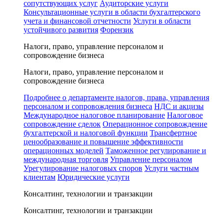
сопутствующих услуг
Аудиторские услуги
Консультационные услуги в области бухгалтерского
учета и финансовой отчетности
Услуги в области
устойчивого развития
Форензик
Налоги, право, управление персоналом и
сопровождение бизнеса
Налоги, право, управление персоналом и
сопровождение бизнеса
Подробнее о департаменте налогов, права, управления
персоналом и сопровождения бизнеса
НДС и акцизы
Международное налоговое планирование
Налоговое
сопровождение сделок
Операционное сопровождение
бухгалтерской и налоговой функции
Трансфертное
ценообразование и повышение эффективности
операционных моделей
Таможенное регулирование и
международная торговля
Управление персоналом
Урегулирование налоговых споров
Услуги частным
клиентам
Юридические услуги
Консалтинг, технологии и транзакции
Консалтинг, технологии и транзакции