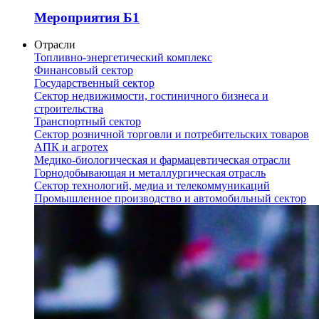
Мероприятия Б1
Отрасли
Топливно-энергетический комплекс
Финансовый сектор
Государственный сектор
Сектор недвижимости, гостиничного бизнеса и
строительства
Транспортный сектор
Сектор розничной торговли и потребительских товаров
АПК и агротех
Медико-биологическая и фармацевтическая отрасли
Горнодобывающая и металлургическая отрасль
Сектор технологий, медиа и телекоммуникаций
Промышленное производство и автомобильный сектор