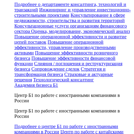
Подробнее о департаменте консалтинга, технологий и
транзакций
Инжиниринг и управление инвестиционно-
строительными проектами
Консультирование в сфере
недвижимости, строительства и развития территорий
Консультационные услуги организациям финансового
сектора
Оценка, моделирование, экономический анализ
Повышение операционной эффективности и развитие
цепей поставок
Повышение операционной
эффективности, управление производственными
активами
Повышение эффективности розничного
бизнеса
Повышение эффективности финансовой
функции
Слияния / поглощения и реструктуризация
бизнеса
Сопровождение сделок
Стратегия и
трансформация бизнеса
Страховые и актуарные
решения
Технологический консалтинг
Академия бизнеса Б1
Центр Б1 по работе с иностранными компаниями в
России
Центр Б1 по работе с иностранными компаниями в
России
Подробнее о центре Б1 по работе с иностранными
компаниями в России
Центр по работе с китайскими