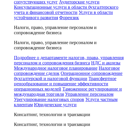
сопутствующих услуг
Аудиторские услуги
Консультационные услуги в области бухгалтерского
учета и финансовой отчетности
Услуги в области
устойчивого развития
Форензик
Налоги, право, управление персоналом и
сопровождение бизнеса
Налоги, право, управление персоналом и
сопровождение бизнеса
Подробнее о департаменте налогов, права, управления
персоналом и сопровождения бизнеса
НДС и акцизы
Международное налоговое планирование
Налоговое
сопровождение сделок
Операционное сопровождение
бухгалтерской и налоговой функции
Трансфертное
ценообразование и повышение эффективности
операционных моделей
Таможенное регулирование и
международная торговля
Управление персоналом
Урегулирование налоговых споров
Услуги частным
клиентам
Юридические услуги
Консалтинг, технологии и транзакции
Консалтинг, технологии и транзакции