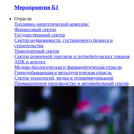
Мероприятия Б1
Отрасли
Топливно-энергетический комплекс
Финансовый сектор
Государственный сектор
Сектор недвижимости, гостиничного бизнеса и
строительства
Транспортный сектор
Сектор розничной торговли и потребительских товаров
АПК и агротех
Медико-биологическая и фармацевтическая отрасли
Горнодобывающая и металлургическая отрасль
Сектор технологий, медиа и телекоммуникаций
Промышленное производство и автомобильный сектор