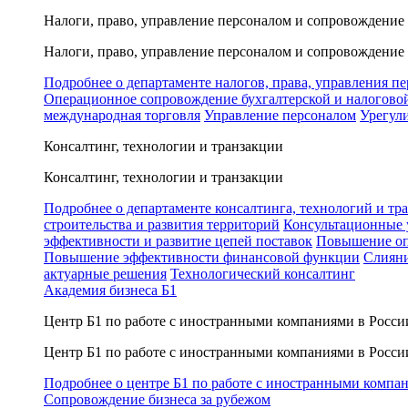
Налоги, право, управление персоналом и сопровождение
Налоги, право, управление персоналом и сопровождение
Подробнее о департаменте налогов, права, управления п
Операционное сопровождение бухгалтерской и налогово
международная торговля
Управление персоналом
Урегул
Консалтинг, технологии и транзакции
Консалтинг, технологии и транзакции
Подробнее о департаменте консалтинга, технологий и тр
строительства и развития территорий
Консультационные 
эффективности и развитие цепей поставок
Повышение оп
Повышение эффективности финансовой функции
Слияни
актуарные решения
Технологический консалтинг
Академия бизнеса Б1
Центр Б1 по работе с иностранными компаниями в Росси
Центр Б1 по работе с иностранными компаниями в Росси
Подробнее о центре Б1 по работе с иностранными компа
Сопровождение бизнеса за рубежом