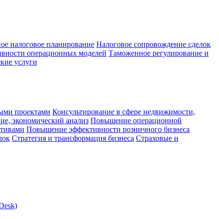
ое налоговое планирование
Налоговое сопровождение сделок
ивности операционных моделей
Таможенное регулирование и
кие услуги
ыми проектами
Консультирование в сфере недвижимости,
ие, экономический анализ
Повышение операционной
ктивами
Повышение эффективности розничного бизнеса
лок
Стратегия и трансформация бизнеса
Страховые и
Desk)