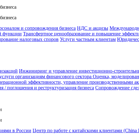
 бизнеса
 бизнеса
ерсоналом и сопровождения бизнеса
НДС и акцизы
Международн
й функции
Трансфертное ценообразование и повышение эффект
ирование налоговых споров
Услуги частным клиентам
Юридичес
анзакций
Инжиниринг и управление инвестиционно-строительн
услуги организациям финансового сектора
Оценка, моделирован
ерационной эффективности, управление производственными а
я / поглощения и реструктуризация бизнеса
Сопровождение сде
и
и
ниями в России
Центр по работе с китайскими клиентами (China 