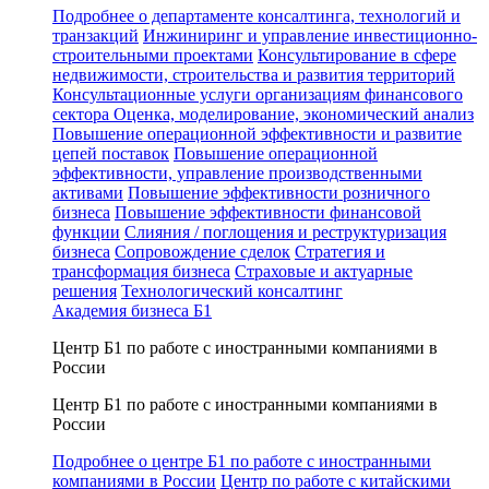
Подробнее о департаменте консалтинга, технологий и
транзакций
Инжиниринг и управление инвестиционно-
строительными проектами
Консультирование в сфере
недвижимости, строительства и развития территорий
Консультационные услуги организациям финансового
сектора
Оценка, моделирование, экономический анализ
Повышение операционной эффективности и развитие
цепей поставок
Повышение операционной
эффективности, управление производственными
активами
Повышение эффективности розничного
бизнеса
Повышение эффективности финансовой
функции
Слияния / поглощения и реструктуризация
бизнеса
Сопровождение сделок
Стратегия и
трансформация бизнеса
Страховые и актуарные
решения
Технологический консалтинг
Академия бизнеса Б1
Центр Б1 по работе с иностранными компаниями в
России
Центр Б1 по работе с иностранными компаниями в
России
Подробнее о центре Б1 по работе с иностранными
компаниями в России
Центр по работе с китайскими