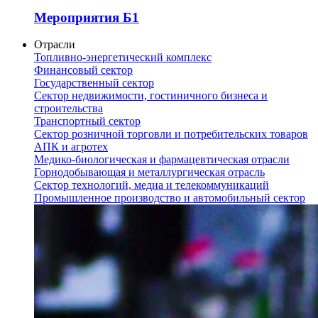
Мероприятия Б1
Отрасли
Топливно-энергетический комплекс
Финансовый сектор
Государственный сектор
Сектор недвижимости, гостиничного бизнеса и
строительства
Транспортный сектор
Сектор розничной торговли и потребительских товаров
АПК и агротех
Медико-биологическая и фармацевтическая отрасли
Горнодобывающая и металлургическая отрасль
Сектор технологий, медиа и телекоммуникаций
Промышленное производство и автомобильный сектор