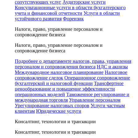
сопутствующих услуг
Аудиторские услуги
Консультационные услуги в области бухгалтерского
учета и финансовой отчетности
Услуги в области
устойчивого развития
Форензик
Налоги, право, управление персоналом и
сопровождение бизнеса
Налоги, право, управление персоналом и
сопровождение бизнеса
Подробнее о департаменте налогов, права, управления
персоналом и сопровождения бизнеса
НДС и акцизы
Международное налоговое планирование
Налоговое
сопровождение сделок
Операционное сопровождение
бухгалтерской и налоговой функции
Трансфертное
ценообразование и повышение эффективности
операционных моделей
Таможенное регулирование и
международная торговля
Управление персоналом
Урегулирование налоговых споров
Услуги частным
клиентам
Юридические услуги
Консалтинг, технологии и транзакции
Консалтинг, технологии и транзакции